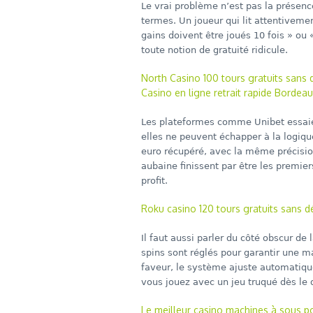
Le vrai problème n’est pas la présen
termes. Un joueur qui lit attentivem
gains doivent être joués 10 fois » ou «
toute notion de gratuité ridicule.
North Casino 100 tours gratuits sans 
Casino en ligne retrait rapide Bordeau
Les plateformes comme Unibet essaie
elles ne peuvent échapper à la logiqu
euro récupéré, avec la même précision
aubaine finissent par être les premier
profit.
Roku casino 120 tours gratuits sans d
Il faut aussi parler du côté obscur de
spins sont réglés pour garantir une m
faveur, le système ajuste automatique
vous jouez avec un jeu truqué dès le 
Le meilleur casino machines à sous pou