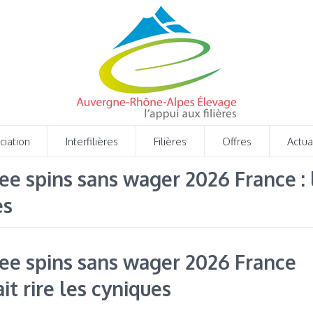
ciation
Interfilières
Filières
Offres
Actua
ree spins sans wager 2026 France :
es
ree spins sans wager 2026 France
it rire les cyniques