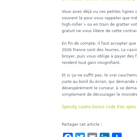
Vous avez déjà vu ces petites lignes 
souvent là pour vous rappeler que mê
high‑roller » ou en train de gratter v
gratuit ne vous libère de cette contra
En fin de compte, il faut accepter q
2026 France sont des leurres. Le casi
broyer, puis vous oblige à payer des f
rendent tout gain insignifiant.
Et si ça ne suffit pas, le vrai cauchem
juste au bord du écran, qui demande u
désespérément le curseur, à se demande
simplement de décourager le moindre r
Spincity casino bonus code free spins 
Partager cet article :