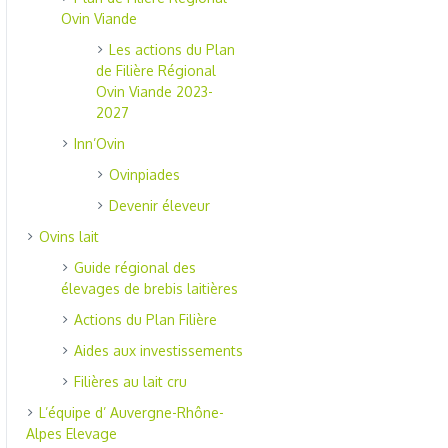
Ovin Viande
Les actions du Plan
de Filière Régional
Ovin Viande 2023-
2027
Inn’Ovin
Ovinpiades
Devenir éleveur
Ovins lait
Guide régional des
élevages de brebis laitières
Actions du Plan Filière
Aides aux investissements
Filières au lait cru
L’équipe d’ Auvergne-Rhône-
Alpes Elevage