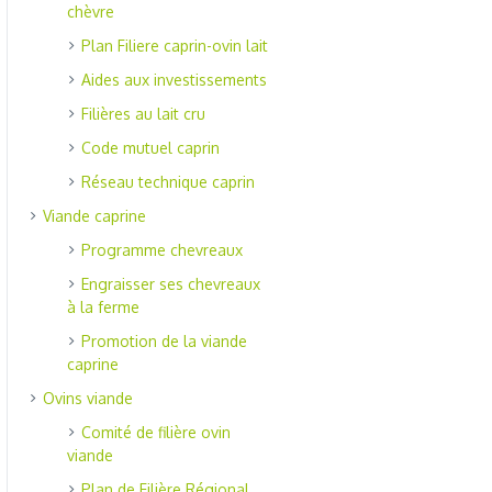
chèvre
Plan Filiere caprin-ovin lait
Aides aux investissements
Filières au lait cru
Code mutuel caprin
Réseau technique caprin
Viande caprine
Programme chevreaux
Engraisser ses chevreaux
à la ferme
Promotion de la viande
caprine
Ovins viande
Comité de filière ovin
viande
Plan de Filière Régional