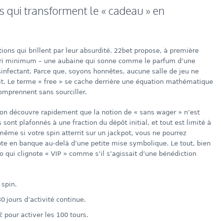
 qui transforment le « cadeau » en
ons qui brillent par leur absurdité. 22bet propose, à première
pari minimum – une aubaine qui sonne comme le parfum d’une
sinfectant. Parce que, soyons honnêtes, aucune salle de jeu ne
uit. Le terme « free » se cache derrière une équation mathématique
omprennent sans sourciller.
, on découvre rapidement que la notion de « sans wager » n’est
s sont plafonnés à une fraction du dépôt initial, et tout est limité à
ême si votre spin atterrit sur un jackpot, vous ne pourrez
e en banque au-delà d’une petite mise symbolique. Le tout, bien
go qui clignote « VIP » comme s’il s’agissait d’une bénédiction
 spin.
 jours d’activité continue.
pour activer les 100 tours.