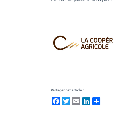
L’action 1 est portée par la Coopératio
Partager cet article :
Facebook
Twitter
Email
Linke
Sha