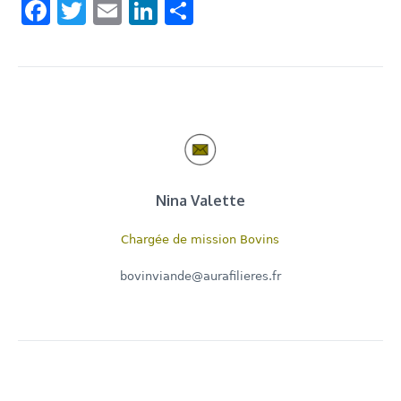
Facebook
Twitter
Email
LinkedIn
Share
Nina Valette
Chargée de mission Bovins
bovinviande@aurafilieres.fr