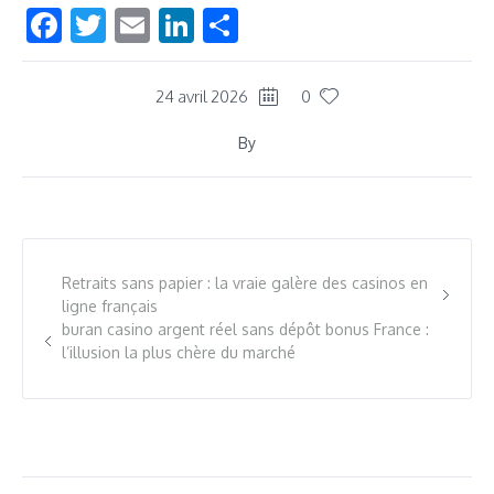
Facebook
Twitter
Email
LinkedIn
Share
24 avril 2026
0
By
Retraits sans papier : la vraie galère des casinos en
ligne français
buran casino argent réel sans dépôt bonus France :
l’illusion la plus chère du marché