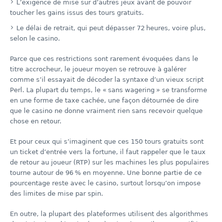
L’exigence de mise sur d’autres jeux avant de pouvoir
toucher les gains issus des tours gratuits.
Le délai de retrait, qui peut dépasser 72 heures, voire plus,
selon le casino.
Parce que ces restrictions sont rarement évoquées dans le
titre accrocheur, le joueur moyen se retrouve à galérer
comme s’il essayait de décoder la syntaxe d’un vieux script
Perl. La plupart du temps, le « sans wagering » se transforme
en une forme de taxe cachée, une façon détournée de dire
que le casino ne donne vraiment rien sans recevoir quelque
chose en retour.
Et pour ceux qui s’imaginent que ces 150 tours gratuits sont
un ticket d’entrée vers la fortune, il faut rappeler que le taux
de retour au joueur (RTP) sur les machines les plus populaires
tourne autour de 96 % en moyenne. Une bonne partie de ce
pourcentage reste avec le casino, surtout lorsqu’on impose
des limites de mise par spin.
En outre, la plupart des plateformes utilisent des algorithmes