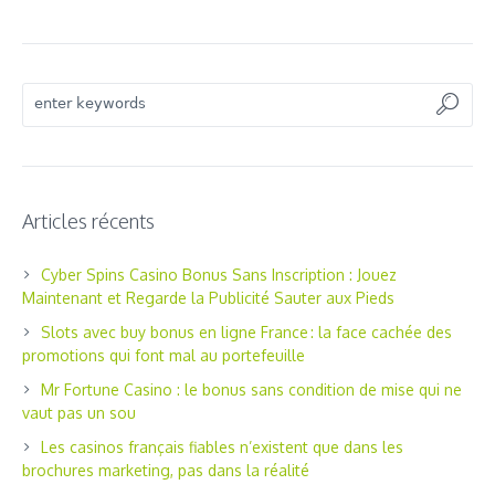
Articles récents
Cyber Spins Casino Bonus Sans Inscription : Jouez
Maintenant et Regarde la Publicité Sauter aux Pieds
Slots avec buy bonus en ligne France : la face cachée des
promotions qui font mal au portefeuille
Mr Fortune Casino : le bonus sans condition de mise qui ne
vaut pas un sou
Les casinos français fiables n’existent que dans les
brochures marketing, pas dans la réalité