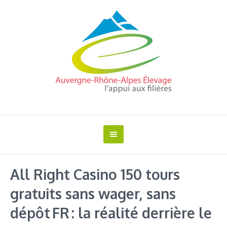
All Right Casino 150 tours
gratuits sans wager, sans
dépôt FR : la réalité derrière le