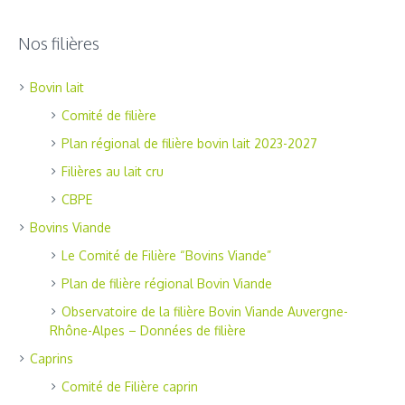
Nos filières
Bovin lait
Comité de filière
Plan régional de filière bovin lait 2023-2027
Filières au lait cru
CBPE
Bovins Viande
Le Comité de Filière “Bovins Viande”
Plan de filière régional Bovin Viande
Observatoire de la filière Bovin Viande Auvergne-
Rhône-Alpes – Données de filière
Caprins
Comité de Filière caprin