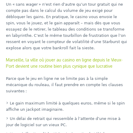
Un « sans wager » n’est rien d’autre qu’un tour gratuit qui ne
compte pas dans le calcul du volume de jeu exigé pour
débloquer les gains. En pratique, le casino vous envoie le
spin, vous le jouez, et le gain apparaît – mais dès que vous
essayez de le retirer, le tableau des conditions se transforme
en labyrinthe. C’est le même tourbillon de frustration que l’on
ressent en voyant le compteur de volatilité d’une Starburst qui
explose alors que votre bankroll fait la sieste.
Marseille, la ville où jouer au casino en ligne depuis le Vieux-
Port devient une routine bien plus cynique que lucrative
Parce que le jeu en ligne ne se limite pas à la simple
mécanique du rouleau, il faut prendre en compte les clauses
suivantes :
Le gain maximum limité à quelques euros, même si le spin
affiche un jackpot imaginaire.
Un délai de retrait qui ressemble à l’attente d’une mise à
jour de logiciel sur un vieux PC.