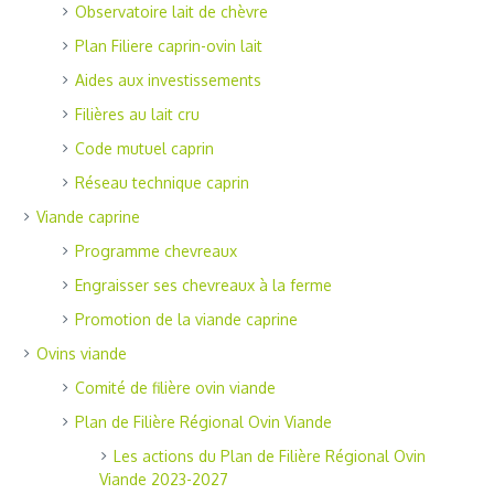
Observatoire lait de chèvre
Plan Filiere caprin-ovin lait
Aides aux investissements
Filières au lait cru
Code mutuel caprin
Réseau technique caprin
Viande caprine
Programme chevreaux
Engraisser ses chevreaux à la ferme
Promotion de la viande caprine
Ovins viande
Comité de filière ovin viande
Plan de Filière Régional Ovin Viande
Les actions du Plan de Filière Régional Ovin
Viande 2023-2027