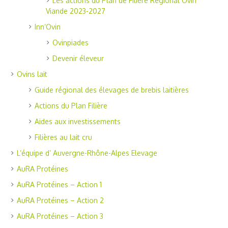
Les actions du Plan de Filière Régional Ovin
Viande 2023-2027
Inn’Ovin
Ovinpiades
Devenir éleveur
Ovins lait
Guide régional des élevages de brebis laitières
Actions du Plan Filière
Aides aux investissements
Filières au lait cru
L’équipe d’ Auvergne-Rhône-Alpes Elevage
AuRA Protéines
AuRA Protéines – Action 1
AuRA Protéines – Action 2
AuRA Protéines – Action 3