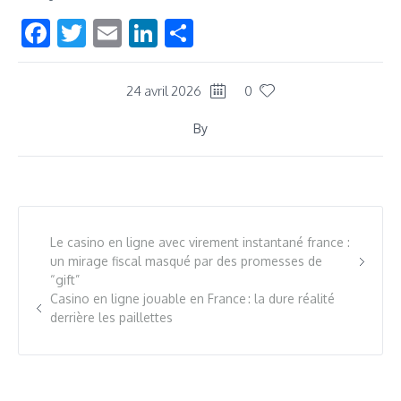
Facebook
Twitter
Email
LinkedIn
Share
24 avril 2026
0
By
Le casino en ligne avec virement instantané france :
un mirage fiscal masqué par des promesses de
“gift”
Casino en ligne jouable en France : la dure réalité
derrière les paillettes