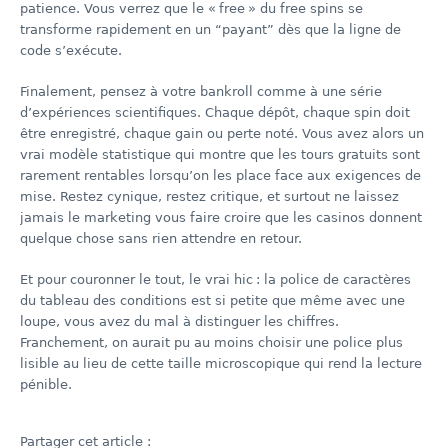
patience. Vous verrez que le « free » du free spins se
transforme rapidement en un “payant” dès que la ligne de
code s’exécute.
Finalement, pensez à votre bankroll comme à une série
d’expériences scientifiques. Chaque dépôt, chaque spin doit
être enregistré, chaque gain ou perte noté. Vous avez alors un
vrai modèle statistique qui montre que les tours gratuits sont
rarement rentables lorsqu’on les place face aux exigences de
mise. Restez cynique, restez critique, et surtout ne laissez
jamais le marketing vous faire croire que les casinos donnent
quelque chose sans rien attendre en retour.
Et pour couronner le tout, le vrai hic : la police de caractères
du tableau des conditions est si petite que même avec une
loupe, vous avez du mal à distinguer les chiffres.
Franchement, on aurait pu au moins choisir une police plus
lisible au lieu de cette taille microscopique qui rend la lecture
pénible.
Partager cet article :