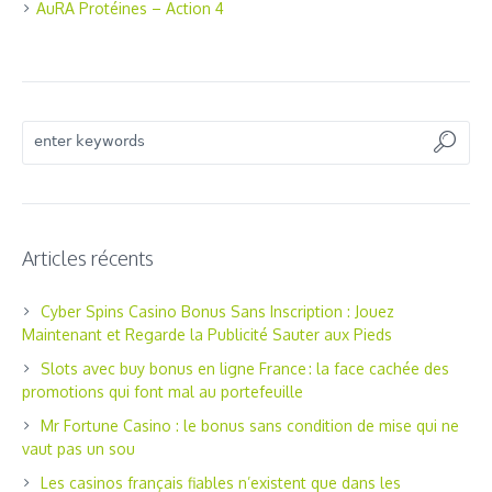
AuRA Protéines – Action 4
Articles récents
Cyber Spins Casino Bonus Sans Inscription : Jouez
Maintenant et Regarde la Publicité Sauter aux Pieds
Slots avec buy bonus en ligne France : la face cachée des
promotions qui font mal au portefeuille
Mr Fortune Casino : le bonus sans condition de mise qui ne
vaut pas un sou
Les casinos français fiables n’existent que dans les