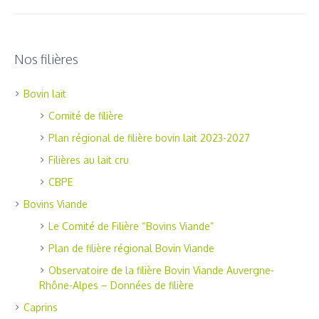
Nos filières
Bovin lait
Comité de filière
Plan régional de filière bovin lait 2023-2027
Filières au lait cru
CBPE
Bovins Viande
Le Comité de Filière “Bovins Viande”
Plan de filière régional Bovin Viande
Observatoire de la filière Bovin Viande Auvergne-
Rhône-Alpes – Données de filière
Caprins