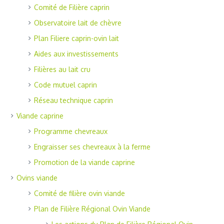
Comité de Filière caprin
Observatoire lait de chèvre
Plan Filiere caprin-ovin lait
Aides aux investissements
Filières au lait cru
Code mutuel caprin
Réseau technique caprin
Viande caprine
Programme chevreaux
Engraisser ses chevreaux à la ferme
Promotion de la viande caprine
Ovins viande
Comité de filière ovin viande
Plan de Filière Régional Ovin Viande