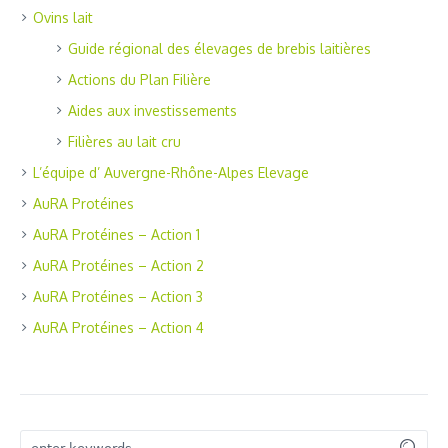
Ovins lait
Guide régional des élevages de brebis laitières
Actions du Plan Filière
Aides aux investissements
Filières au lait cru
L’équipe d’ Auvergne-Rhône-Alpes Elevage
AuRA Protéines
AuRA Protéines – Action 1
AuRA Protéines – Action 2
AuRA Protéines – Action 3
AuRA Protéines – Action 4