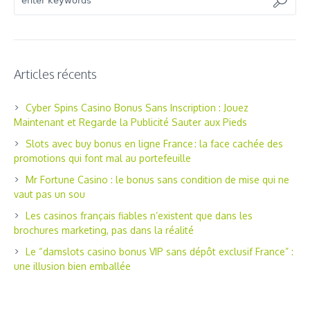
Articles récents
Cyber Spins Casino Bonus Sans Inscription : Jouez
Maintenant et Regarde la Publicité Sauter aux Pieds
Slots avec buy bonus en ligne France : la face cachée des
promotions qui font mal au portefeuille
Mr Fortune Casino : le bonus sans condition de mise qui ne
vaut pas un sou
Les casinos français fiables n’existent que dans les
brochures marketing, pas dans la réalité
Le “damslots casino bonus VIP sans dépôt exclusif France” :
une illusion bien emballée