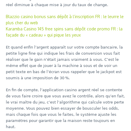
réel diminue à chaque mise à jour du taux de change.
Blazzio casino bonus sans dépôt à l’inscription FR : le leurre le
plus cher du web
Karamba Casino 145 free spins sans dépôt code promo FR : la
façade du « cadeau » qui pique les yeux
Et quand enfin l’argent apparaît sur votre compte bancaire, la
petite ligne fine qui indique les frais de conversion vous fait
réaliser que le gain n’était jamais vraiment à vous. C’est le
même effet que de jouer à la machine à sous et de voir un
petit texte en bas de l’écran vous rappeler que le jackpot est
soumis à une imposition de 30 %.
En fin de compte, l’application casino argent réel se contente
de vous faire croire que vous avez le contrôle, alors qu’en fait,
le vrai maître du jeu, c’est l’algorithme qui calcule votre perte
moyenne. Vous pouvez bien essayer de bousculer les odds,
mais chaque fois que vous le faites, le système ajuste les
paramètres pour garantir que la maison reste toujours en
haut.