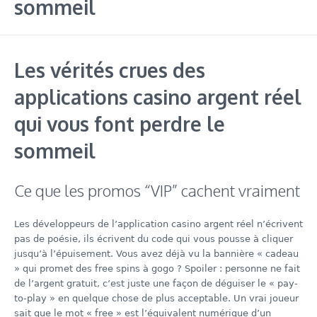
sommeil
Les vérités crues des
applications casino argent réel
qui vous font perdre le
sommeil
Ce que les promos “VIP” cachent vraiment
Les développeurs de l’application casino argent réel n’écrivent
pas de poésie, ils écrivent du code qui vous pousse à cliquer
jusqu’à l’épuisement. Vous avez déjà vu la bannière « cadeau
» qui promet des free spins à gogo ? Spoiler : personne ne fait
de l’argent gratuit, c’est juste une façon de déguiser le « pay-
to-play » en quelque chose de plus acceptable. Un vrai joueur
sait que le mot « free » est l’équivalent numérique d’un