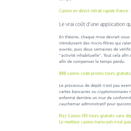
Casino en direct retrait rapide france 
Le vrai coût d’une application q
En théorie, chaque mise devrait vous 
introduisent des micro‑filtres qui rale
ouvrés, puis deux semaines de vérifi
“activité inhabituelle”. Tout cela afi
afin de compenser le temps perdu.
888 casino code promo tours gratuits
Le processus de dépôt n’est pas exemp
cartes bancaires ou cryptomonnaies r
enfermé derrière un mur de conformit
cauchemar administratif pour quiconq
Rizz Casino 130 tours gratuits sans d
Le meilleur casino transcash n’est pas