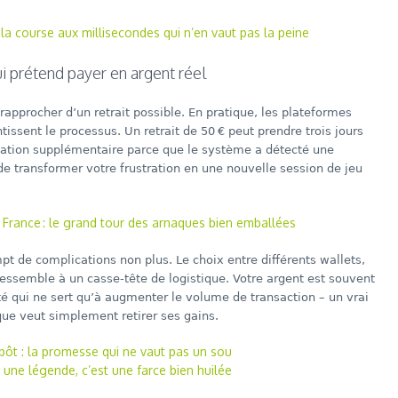
: la course aux millisecondes qui n’en vaut pas la peine
ui prétend payer en argent réel
rapprocher d’un retrait possible. En pratique, les plateformes
ntissent le processus. Un retrait de 50 € peut prendre trois jours
cation supplémentaire parce que le système a détecté une
n de transformer votre frustration en une nouvelle session de jeu
 France : le grand tour des arnaques bien emballées
t de complications non plus. Le choix entre différents wallets,
essemble à un casse‑tête de logistique. Votre argent est souvent
é qui ne sert qu’à augmenter le volume de transaction – un vrai
ue veut simplement retirer ses gains.
épôt : la promesse qui ne vaut pas un sou
 une légende, c’est une farce bien huilée