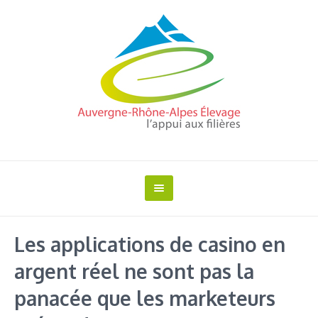
Les applications de casino en
argent réel ne sont pas la
panacée que les marketeurs