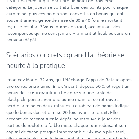
« VIP treatment » qui ferait rire un hôtel de troisième
catégorie. Le joueur se voit attribuer des points pour chaque
euro misé, puis ces points sont convertis en bonus qui ont
souvent une exigence de mise de 30 à 40 fois le montant
reçu. Le résultat ? Vous tournez en rond, accumulant des
récompenses qui ne sont jamais vraiment utilisables sans un
nouveau dépôt.
Scénarios concrets : quand la théorie se
heurte à la pratique
Imaginez Marie, 32 ans, qui télécharge l’appli de Betclic après
une soirée entre amis. Elle s’inscrit, dépose 50 €, et reçoit un
bonus de 10 € « gratuit ». Elle entre sur une table de
blackjack, pense avoir une bonne main, et se retrouve à
perdre la mise en deux minutes. Le tableau de bonus indique
que le bonus doit être misé 20 fois avant le retrait. Elle
accepte de reconstituer le dépôt, se retrouve à jouer des
parties de roulette à faible mise, chaque tour réduisant son
capital de façon presque imperceptible. Six mois plus tard,
elle a perdu plus que le bonus initial, sans jamais toucher le