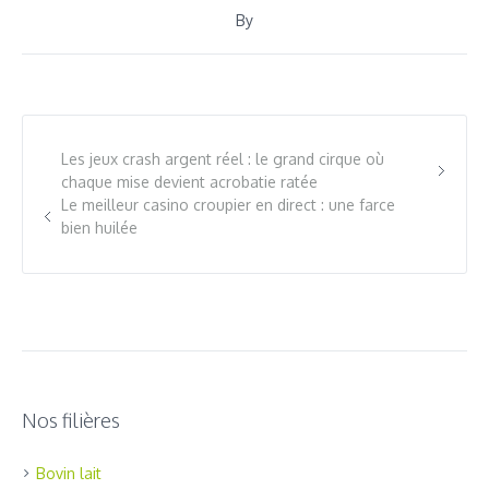
By
Les jeux crash argent réel : le grand cirque où
chaque mise devient acrobatie ratée
Le meilleur casino croupier en direct : une farce
bien huilée
Nos filières
Bovin lait