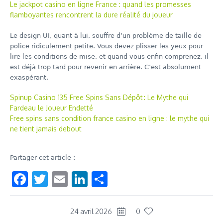
Le jackpot casino en ligne France : quand les promesses
flamboyantes rencontrent la dure réalité du joueur
Le design UI, quant à lui, souffre d’un problème de taille de
police ridiculement petite. Vous devez plisser les yeux pour
lire les conditions de mise, et quand vous enfin comprenez, il
est déjà trop tard pour revenir en arrière. C’est absolument
exaspérant.
Spinup Casino 135 Free Spins Sans Dépôt : Le Mythe qui
Fardeau le Joueur Endetté
Free spins sans condition france casino en ligne : le mythe qui
ne tient jamais debout
Partager cet article :
Facebook
Twitter
Email
LinkedIn
Share
24 avril 2026
0