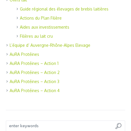
Guide régional des élevages de brebis laitières
Actions du Plan Filière
Aides aux investissements
Filières au lait cru
L’équipe d’ Auvergne-Rhône-Alpes Elevage
AuRA Protéines
AuRA Protéines – Action 1
AuRA Protéines – Action 2
AuRA Protéines – Action 3
AuRA Protéines – Action 4