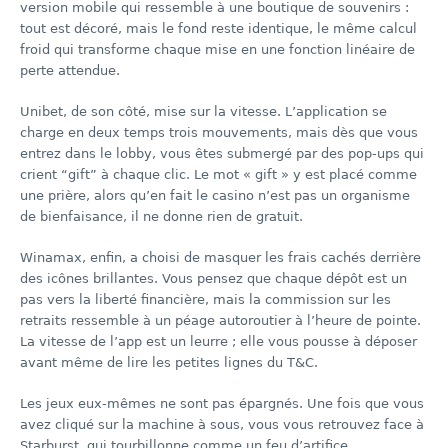
version mobile qui ressemble à une boutique de souvenirs :
tout est décoré, mais le fond reste identique, le même calcul
froid qui transforme chaque mise en une fonction linéaire de
perte attendue.
Unibet, de son côté, mise sur la vitesse. L’application se
charge en deux temps trois mouvements, mais dès que vous
entrez dans le lobby, vous êtes submergé par des pop‑ups qui
crient “gift” à chaque clic. Le mot « gift » y est placé comme
une prière, alors qu’en fait le casino n’est pas un organisme
de bienfaisance, il ne donne rien de gratuit.
Winamax, enfin, a choisi de masquer les frais cachés derrière
des icônes brillantes. Vous pensez que chaque dépôt est un
pas vers la liberté financière, mais la commission sur les
retraits ressemble à un péage autoroutier à l’heure de pointe.
La vitesse de l’app est un leurre ; elle vous pousse à déposer
avant même de lire les petites lignes du T&C.
Les jeux eux‑mêmes ne sont pas épargnés. Une fois que vous
avez cliqué sur la machine à sous, vous vous retrouvez face à
Starburst, qui tourbillonne comme un feu d’artifice