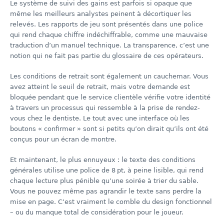
Le système de suivi des gains est parfois si opaque que
même les meilleurs analystes peinent à décortiquer les
relevés. Les rapports de jeu sont présentés dans une police
qui rend chaque chiffre indéchiffrable, comme une mauvaise
traduction d’un manuel technique. La transparence, c’est une
notion qui ne fait pas partie du glossaire de ces opérateurs.
Les conditions de retrait sont également un cauchemar. Vous
avez atteint le seuil de retrait, mais votre demande est
bloquée pendant que le service clientèle vérifie votre identité
à travers un processus qui ressemble à la prise de rendez-
vous chez le dentiste. Le tout avec une interface où les
boutons « confirmer » sont si petits qu’on dirait qu’ils ont été
conçus pour un écran de montre.
Et maintenant, le plus ennuyeux : le texte des conditions
générales utilise une police de 8 pt, à peine lisible, qui rend
chaque lecture plus pénible qu’une soirée à trier du sable.
Vous ne pouvez même pas agrandir le texte sans perdre la
mise en page. C’est vraiment le comble du design fonctionnel
– ou du manque total de considération pour le joueur.