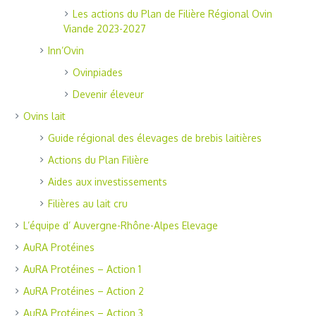
Les actions du Plan de Filière Régional Ovin
Viande 2023-2027
Inn’Ovin
Ovinpiades
Devenir éleveur
Ovins lait
Guide régional des élevages de brebis laitières
Actions du Plan Filière
Aides aux investissements
Filières au lait cru
L’équipe d’ Auvergne-Rhône-Alpes Elevage
AuRA Protéines
AuRA Protéines – Action 1
AuRA Protéines – Action 2
AuRA Protéines – Action 3