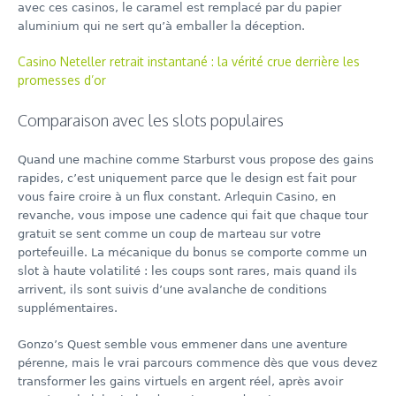
avec ces casinos, le caramel est remplacé par du papier
aluminium qui ne sert qu’à emballer la déception.
Casino Neteller retrait instantané : la vérité crue derrière les
promesses d’or
Comparaison avec les slots populaires
Quand une machine comme Starburst vous propose des gains
rapides, c’est uniquement parce que le design est fait pour
vous faire croire à un flux constant. Arlequin Casino, en
revanche, vous impose une cadence qui fait que chaque tour
gratuit se sent comme un coup de marteau sur votre
portefeuille. La mécanique du bonus se comporte comme un
slot à haute volatilité : les coups sont rares, mais quand ils
arrivent, ils sont suivis d’une avalanche de conditions
supplémentaires.
Gonzo’s Quest semble vous emmener dans une aventure
pérenne, mais le vrai parcours commence dès que vous devez
transformer les gains virtuels en argent réel, après avoir