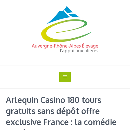
Arlequin Casino 180 tours
gratuits sans dépôt offre
exclusive France : la comédie