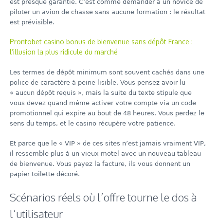
est presque garantie. C’est comme demander à un novice de
piloter un avion de chasse sans aucune formation : le résultat
est prévisible.
Prontobet casino bonus de bienvenue sans dépôt France :
l’illusion la plus ridicule du marché
Les termes de dépôt minimum sont souvent cachés dans une
police de caractère à peine lisible. Vous pensez avoir lu
« aucun dépôt requis », mais la suite du texte stipule que
vous devez quand même activer votre compte via un code
promotionnel qui expire au bout de 48 heures. Vous perdez le
sens du temps, et le casino récupère votre patience.
Et parce que le « VIP » de ces sites n’est jamais vraiment VIP,
il ressemble plus à un vieux motel avec un nouveau tableau
de bienvenue. Vous payez la facture, ils vous donnent un
papier toilette décoré.
Scénarios réels où l’offre tourne le dos à
l’utilisateur