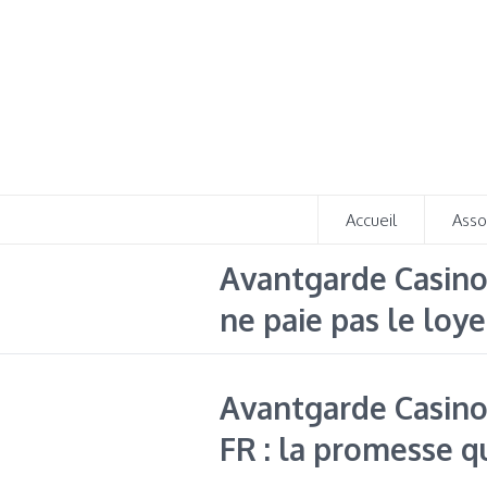
Accueil
Asso
Avantgarde Casino 
ne paie pas le loye
Avantgarde Casino
FR : la promesse qu