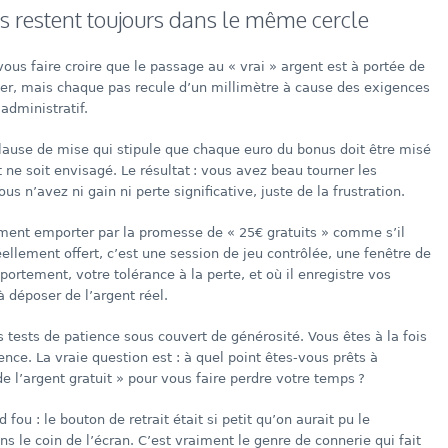
s restent toujours dans le même cercle
ous faire croire que le passage au « vrai » argent est à portée de
er, mais chaque pas recule d’un millimètre à cause des exigences
administratif.
lause de mise qui stipule que chaque euro du bonus doit être misé
t ne soit envisagé. Le résultat : vous avez beau tourner les
s n’avez ni gain ni perte significative, juste de la frustration.
ement emporter par la promesse de « 25€ gratuits » comme s’il
éellement offert, c’est une session de jeu contrôlée, une fenêtre de
rtement, votre tolérance à la perte, et où il enregistre vos
 déposer de l’argent réel.
 tests de patience sous couvert de générosité. Vous êtes à la fois
ience. La vraie question est : à quel point êtes‑vous prêts à
e l’argent gratuit » pour vous faire perdre votre temps ?
d fou : le bouton de retrait était si petit qu’on aurait pu le
s le coin de l’écran. C’est vraiment le genre de connerie qui fait