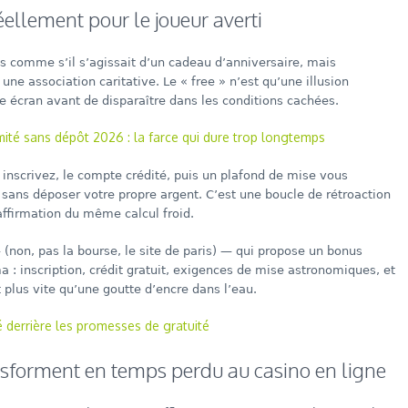
éellement pour le joueur averti
s comme s’il s’agissait d’un cadeau d’anniversaire, mais
une association caritative. Le « free » n’est qu’une illusion
tre écran avant de disparaître dans les conditions cachées.
mité sans dépôt 2026 : la farce qui dure trop longtemps
inscrivez, le compte crédité, puis un plafond de mise vous
sans déposer votre propre argent. C’est une boucle de rétroaction
affirmation du même calcul froid.
 (non, pas la bourse, le site de paris) — qui propose un bonus
: inscription, crédit gratuit, exigences de mise astronomiques, et
t plus vite qu’une goutte d’encre dans l’eau.
ité derrière les promesses de gratuité
sforment en temps perdu au casino en ligne