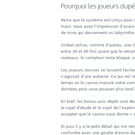
Pourquoi les joueurs dupé
Parce que le système est conçu pour v
main. Vous avez l’impression d’avanc
de mise qui deviennent un labyrinthe 
Unibet utilise, comme d’autres, une c
entre 30 et 40 fois avant que le retrai
rouleaux, le compteur reste bloqué, vou
Les joueurs novices se laissent facil
s’agissait d’une aubaine. Ce qui est r
temps où le casino mesure votre compo
données pour vous pousser plus tard à
En bref, les bonus sans dépôt sont des
le sujet d’étude et le sujet de l’expér
accepter que le casino vous donne « d
Et puis il y a le petit détail qui me ren
confondre avec une goutte d’encre dan