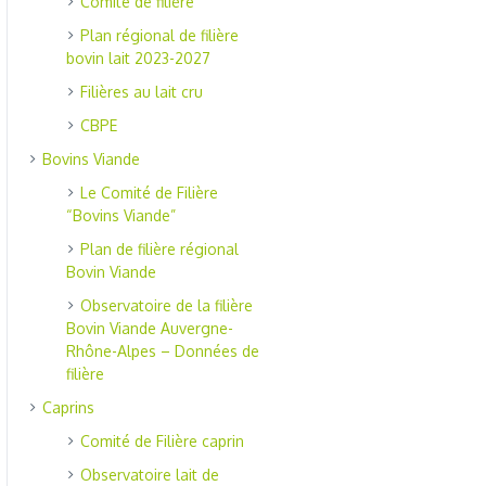
Comité de filière
Plan régional de filière
bovin lait 2023-2027
Filières au lait cru
CBPE
Bovins Viande
Le Comité de Filière
“Bovins Viande”
Plan de filière régional
Bovin Viande
Observatoire de la filière
Bovin Viande Auvergne-
Rhône-Alpes – Données de
filière
Caprins
Comité de Filière caprin
Observatoire lait de