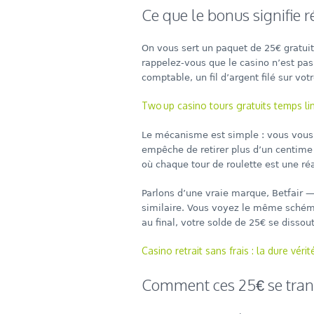
Ce que le bonus signifie r
On vous sert un paquet de 25€ gratuit
rappelez‑vous que le casino n’est pas 
comptable, un fil d’argent filé sur vo
Two up casino tours gratuits temps li
Le mécanisme est simple : vous vous 
empêche de retirer plus d’un centime 
où chaque tour de roulette est une ré
Parlons d’une vraie marque, Betfair —
similaire. Vous voyez le même schéma 
au final, votre solde de 25€ se dissou
Casino retrait sans frais : la dure vér
Comment ces 25€ se tran