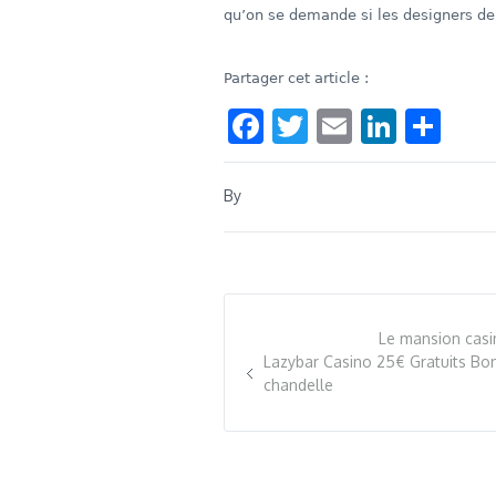
qu’on se demande si les designers de c
Partager cet article :
Facebook
Twitter
Email
Linke
Sha
By
Le mansion casin
Lazybar Casino 25€ Gratuits Bon
chandelle