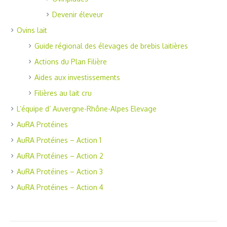
Devenir éleveur
Ovins lait
Guide régional des élevages de brebis laitières
Actions du Plan Filière
Aides aux investissements
Filières au lait cru
L’équipe d’ Auvergne-Rhône-Alpes Elevage
AuRA Protéines
AuRA Protéines – Action 1
AuRA Protéines – Action 2
AuRA Protéines – Action 3
AuRA Protéines – Action 4