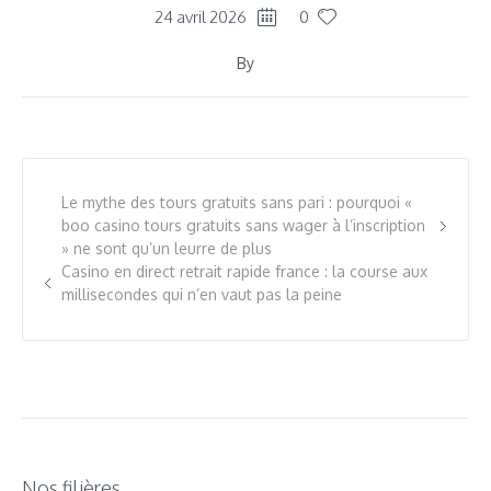
24 avril 2026
0
By
Le mythe des tours gratuits sans pari : pourquoi «
boo casino tours gratuits sans wager à l’inscription
» ne sont qu’un leurre de plus
Casino en direct retrait rapide france : la course aux
millisecondes qui n’en vaut pas la peine
Nos filières