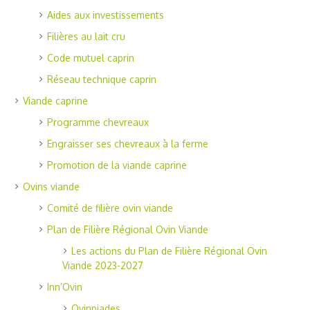
Aides aux investissements
Filières au lait cru
Code mutuel caprin
Réseau technique caprin
Viande caprine
Programme chevreaux
Engraisser ses chevreaux à la ferme
Promotion de la viande caprine
Ovins viande
Comité de filière ovin viande
Plan de Filière Régional Ovin Viande
Les actions du Plan de Filière Régional Ovin
Viande 2023-2027
Inn’Ovin
Ovinpiades