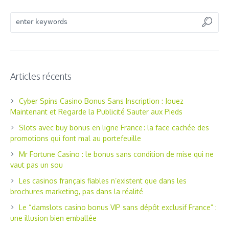
Articles récents
Cyber Spins Casino Bonus Sans Inscription : Jouez
Maintenant et Regarde la Publicité Sauter aux Pieds
Slots avec buy bonus en ligne France : la face cachée des
promotions qui font mal au portefeuille
Mr Fortune Casino : le bonus sans condition de mise qui ne
vaut pas un sou
Les casinos français fiables n’existent que dans les
brochures marketing, pas dans la réalité
Le “damslots casino bonus VIP sans dépôt exclusif France” :
une illusion bien emballée