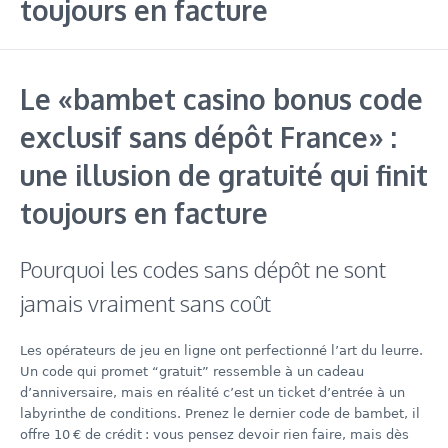
toujours en facture
Le «bambet casino bonus code
exclusif sans dépôt France» :
une illusion de gratuité qui finit
toujours en facture
Pourquoi les codes sans dépôt ne sont
jamais vraiment sans coût
Les opérateurs de jeu en ligne ont perfectionné l’art du leurre.
Un code qui promet “gratuit” ressemble à un cadeau
d’anniversaire, mais en réalité c’est un ticket d’entrée à un
labyrinthe de conditions. Prenez le dernier code de bambet, il
offre 10 € de crédit : vous pensez devoir rien faire, mais dès