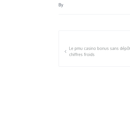
By
Le pmu casino bonus sans dépôt
chiffres froids