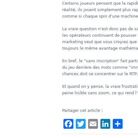
Certains joueurs pensent que la rapid
réalité, ils jouent simplement plus r
comme si chaque spin d’une machine à 
La vraie question n’est donc pas de s
les opérateurs continuent de pousser 
marketing veut que vous croyiez que 
toujours le même avantage mathéma
En bref, le “sans inscription” fait pa
du jeu derrière des mots comme “immé
chances doit se concentrer sur le RTP, l
Et quand on y pense, la vraie frustrati
peine lisible sans zoom, ce qui rend l
Partager cet article :
Facebook
Twitter
Email
Linke
Sha