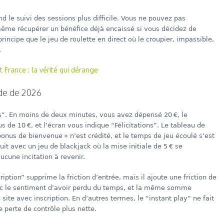
end le suivi des sessions plus difficile. Vous ne pouvez pas
 même récupérer un bénéfice déjà encaissé si vous décidez de
rincipe que le jeu de roulette en direct où le croupier, impassible,
.
t France : la vérité qui dérange
ide de 2026
s”. En moins de deux minutes, vous avez dépensé 20 €, le
 de 10 €, et l’écran vous indique “Félicitations”. Le tableau de
onus de bienvenue » n’est crédité, et le temps de jeu écoulé s’est
t avec un jeu de blackjack où la mise initiale de 5 € se
ucune incitation à revenir.
ription” supprime la friction d’entrée, mais il ajoute une friction de
vec le sentiment d’avoir perdu du temps, et la même somme
site avec inscription. En d’autres termes, le “instant play” ne fait
 perte de contrôle plus nette.