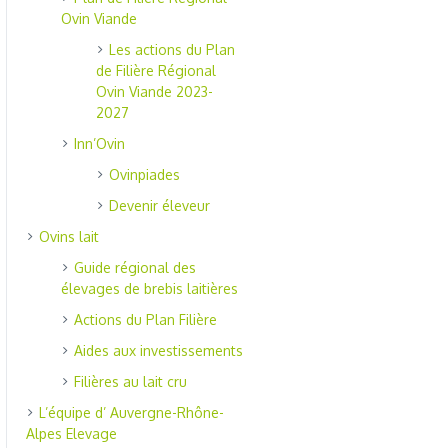
Ovin Viande
Les actions du Plan
de Filière Régional
Ovin Viande 2023-
2027
Inn’Ovin
Ovinpiades
Devenir éleveur
Ovins lait
Guide régional des
élevages de brebis laitières
Actions du Plan Filière
Aides aux investissements
Filières au lait cru
L’équipe d’ Auvergne-Rhône-
Alpes Elevage