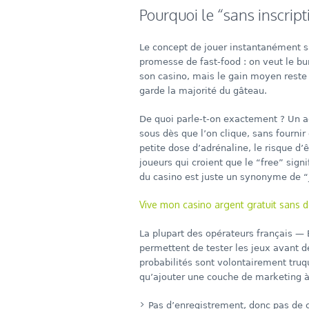
Pourquoi le “sans inscript
Le concept de jouer instantanément s
promesse de fast-food : on veut le bu
son casino, mais le gain moyen reste 
garde la majorité du gâteau.
De quoi parle-t-on exactement ? Un ac
sous dès que l’on clique, sans fournir
petite dose d’adrénaline, le risque d
joueurs qui croient que le “free” sign
du casino est juste un synonyme de “j
Vive mon casino argent gratuit sans d
La plupart des opérateurs français —
permettent de tester les jeux avant d
probabilités sont volontairement truqu
qu’ajouter une couche de marketing à un
Pas d’enregistrement, donc pas de 