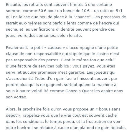
Ensuite, les retraits sont souvent limités à une certaine
somme, comme 50 € pour un bonus de 10 € – un ratio de 5 :1
qui ne laisse que peu de place à la “chance”. Les processus de
retrait eux‑mêmes sont parfois lents comme de l’encre qui
sèche, et les vérifications d’identité peuvent prendre des
jours, voire des semaines, selon le site.
Finalement, le petit « cadeau » s’accompagne d’une petite
clause de non‑responsabilité qui stipule que le casino n’est
pas responsable des pertes. C’est le même ton que celui
d’une facture de services publics : vous payez, vous êtes
servi, et aucune promesse n’est garantie. Les joueurs qui
s’accrochent à l’idée d’un gain facile finissent souvent par
perdre plus qu’ils ne gagnent, surtout quand la machine à
sous à haute volatilité comme Gonzo’s Quest les aspire dans
son vortex.
Alors, la prochaine fois qu’on vous propose un « bonus sans
dépôt », rappelez‑vous que le vrai coût est souvent caché
dans les conditions, le temps perdu, et la frustration de voir
votre bankroll se réduire à cause d’un plafond de gain ridicule.