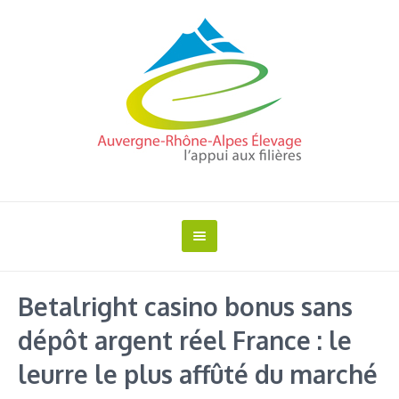
Betalright casino bonus sans
dépôt argent réel France : le
leurre le plus affûté du marché