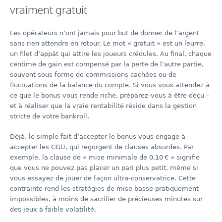
vraiment gratuit
Les opérateurs n’ont jamais pour but de donner de l’argent
sans rien attendre en retour. Le mot « gratuit » est un leurre,
un filet d’appât qui attire les joueurs crédules. Au final, chaque
centime de gain est compensé par la perte de l’autre partie,
souvent sous forme de commissions cachées ou de
fluctuations de la balance du compte. Si vous vous attendez à
ce que le bonus vous rende riche, préparez-vous à être déçu –
et à réaliser que la vraie rentabilité réside dans la gestion
stricte de votre bankroll.
Déjà, le simple fait d’accepter le bonus vous engage à
accepter les CGU, qui regorgent de clauses absurdes. Par
exemple, la clause de « mise minimale de 0,10 € » signifie
que vous ne pouvez pas placer un pari plus petit, même si
vous essayez de jouer de façon ultra‑conservatrice. Cette
contrainte rend les stratégies de mise basse pratiquement
impossibles, à moins de sacrifier de précieuses minutes sur
des jeux à faible volatilité.