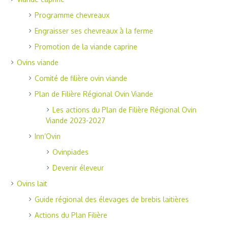
Programme chevreaux
Engraisser ses chevreaux à la ferme
Promotion de la viande caprine
Ovins viande
Comité de filière ovin viande
Plan de Filière Régional Ovin Viande
Les actions du Plan de Filière Régional Ovin
Viande 2023-2027
Inn’Ovin
Ovinpiades
Devenir éleveur
Ovins lait
Guide régional des élevages de brebis laitières
Actions du Plan Filière