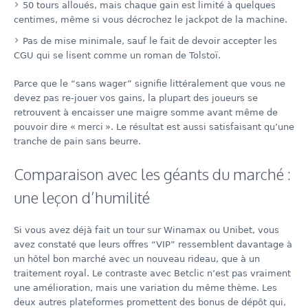
50 tours alloués, mais chaque gain est limité à quelques
centimes, même si vous décrochez le jackpot de la machine.
Pas de mise minimale, sauf le fait de devoir accepter les
CGU qui se lisent comme un roman de Tolstoï.
Parce que le “sans wager” signifie littéralement que vous ne
devez pas re‑jouer vos gains, la plupart des joueurs se
retrouvent à encaisser une maigre somme avant même de
pouvoir dire « merci ». Le résultat est aussi satisfaisant qu’une
tranche de pain sans beurre.
Comparaison avec les géants du marché :
une leçon d’humilité
Si vous avez déjà fait un tour sur Winamax ou Unibet, vous
avez constaté que leurs offres “VIP” ressemblent davantage à
un hôtel bon marché avec un nouveau rideau, que à un
traitement royal. Le contraste avec Betclic n’est pas vraiment
une amélioration, mais une variation du même thème. Les
deux autres plateformes promettent des bonus de dépôt qui,