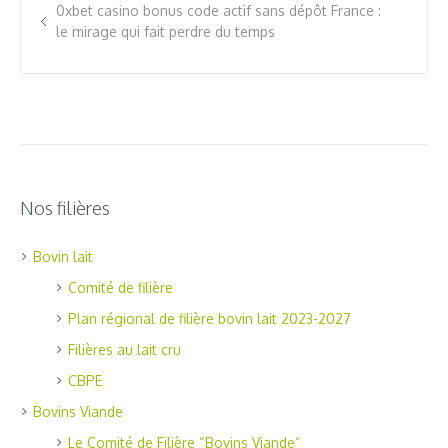
0xbet casino bonus code actif sans dépôt France :
le mirage qui fait perdre du temps
Nos filières
Bovin lait
Comité de filière
Plan régional de filière bovin lait 2023-2027
Filières au lait cru
CBPE
Bovins Viande
Le Comité de Filière “Bovins Viande”