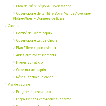
Plan de filière régional Bovin Viande
Observatoire de la filière Bovin Viande Auvergne-
Rhône-Alpes – Données de filière
Caprins
Comité de Filière caprin
Observatoire lait de chèvre
Plan Filiere caprin-ovin lait
Aides aux investissements
Filières au lait cru
Code mutuel caprin
Réseau technique caprin
Viande caprine
Programme chevreaux
Engraisser ses chevreaux à la ferme