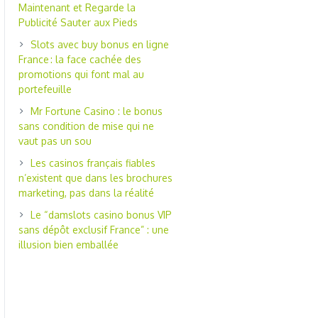
Maintenant et Regarde la
Publicité Sauter aux Pieds
Slots avec buy bonus en ligne
France : la face cachée des
promotions qui font mal au
portefeuille
Mr Fortune Casino : le bonus
sans condition de mise qui ne
vaut pas un sou
Les casinos français fiables
n’existent que dans les brochures
marketing, pas dans la réalité
Le “damslots casino bonus VIP
sans dépôt exclusif France” : une
illusion bien emballée