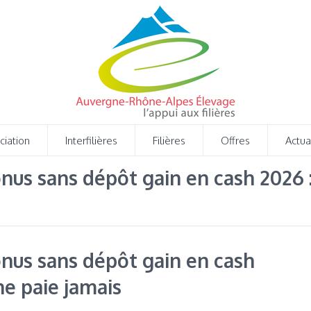
ciation
Interfilières
Filières
Offres
Actua
nus sans dépôt gain en cash 2026 : 
nus sans dépôt gain en cash
 ne paie jamais