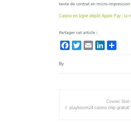
texte de contrat en micro‑impression
Casino en ligne dépôt Apple Pay : la ré
Partager cet article :
Facebook
Twitter
Email
Linke
Sha
By
Cosmic Slot 
playboom24 casino chip gratuit 