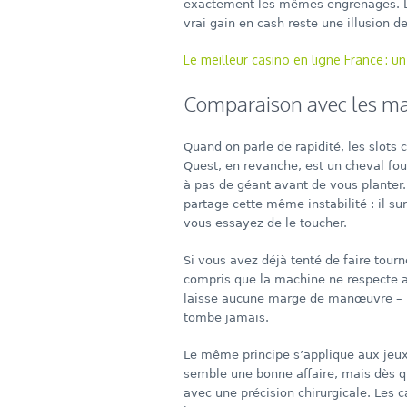
exactement les mêmes engrenages. Leu
vrai gain en cash reste une illusion 
Le meilleur casino en ligne France : un
Comparaison avec les mach
Quand on parle de rapidité, les slot
Quest, en revanche, est un cheval fo
à pas de géant avant de vous planter
partage cette même instabilité : il s
vous essayez de le toucher.
Si vous avez déjà tenté de faire tour
compris que la machine ne respecte a
laisse aucune marge de manœuvre – le
tombe jamais.
Le même principe s’applique aux jeux
semble une bonne affaire, mais dès qu
avec une précision chirurgicale. Les 