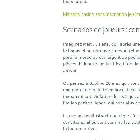
leurs ratios.
Maisons casino sans inscription jeu 
Scénarios de joueurs : co
Imaginez Marc, 34 ans, qui, après une 
le bonus et se retrouve à devoir relan
perd la moitié de son argent de poche
pièces d’identité, un justificatif de d
arriver.
Ou pensez à Sophie, 28 ans, qui, conv
une partie de roulette en ligne. Le ca
invoquant une violation du T&C qui, 
lire les petites lignes, qui sont plus
Les deux cas illustrent une règle d’or
conditions. Elles sont comme les petit
la facture arrive.