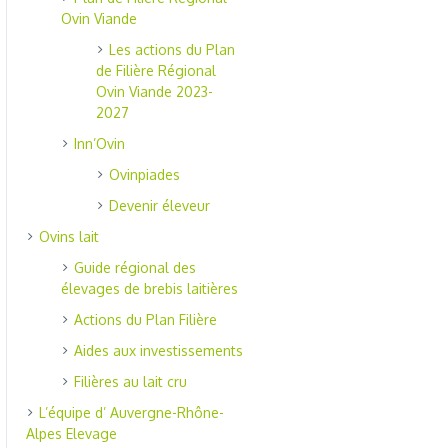
Ovin Viande
Les actions du Plan
de Filière Régional
Ovin Viande 2023-
2027
Inn’Ovin
Ovinpiades
Devenir éleveur
Ovins lait
Guide régional des
élevages de brebis laitières
Actions du Plan Filière
Aides aux investissements
Filières au lait cru
L’équipe d’ Auvergne-Rhône-
Alpes Elevage