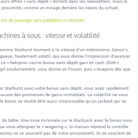
rs offres « sans dépôt » brillent dans les newsletters, mais le
de proximité, comme un mirage derrière les néons du virtuel.
 rite de passage sans paillettes ni miracles
ines à sous : vitesse et volatilité
s comme Starburst tournent à la vitesse d’un métronome. Gonzo’s
ugueux, hautement volatil, qui vous donne l’impression d’avancer
. Le « betspino casino bonus sans dépôt gain en cash 2026 »
urgit soudainement, vous donne un frisson, puis s’évapore dès que
ner Starburst avec votre bonus sans dépôt, vous avez rapidement
ucune des promesses de gains immédiats. La volatilité ne vous
 bonus se révèle être aussi insaisissable qu’un jackpot qui ne
 de table. Une mise minimale sur le blackjack avec le bonus vous
e vous atteignez le « wagering », la maison reprend le contrôle
casinos ne se soucient pas de votre amusement, ils se soucient de