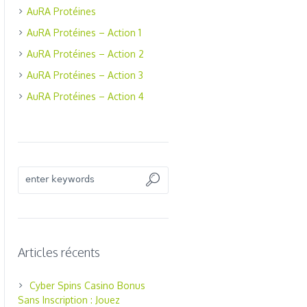
AuRA Protéines
AuRA Protéines – Action 1
AuRA Protéines – Action 2
AuRA Protéines – Action 3
AuRA Protéines – Action 4
Articles récents
Cyber Spins Casino Bonus
Sans Inscription : Jouez