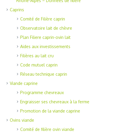
Rhône-Alpes – Données de filière
Caprins
Comité de Filière caprin
Observatoire lait de chèvre
Plan Filiere caprin-ovin lait
Aides aux investissements
Filières au lait cru
Code mutuel caprin
Réseau technique caprin
Viande caprine
Programme chevreaux
Engraisser ses chevreaux à la ferme
Promotion de la viande caprine
Ovins viande
Comité de filière ovin viande