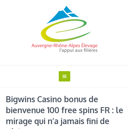
Bigwins Casino bonus de
bienvenue 100 free spins FR : le
mirage qui n’a jamais fini de