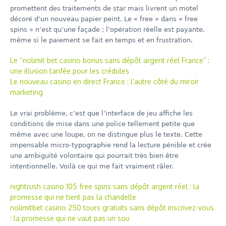
promettent des traitements de star mais livrent un motel
décoré d’un nouveau papier peint. Le « free » dans « free
spins » n’est qu’une façade ; l’opération réelle est payante,
même si le paiement se fait en temps et en frustration.
Le “nolimit bet casino bonus sans dépôt argent réel France” :
une illusion tarifée pour les crédules
Le nouveau casino en direct France : l’autre côté du miroir
marketing
Le vrai problème, c’est que l’interface de jeu affiche les
conditions de mise dans une police tellement petite que
même avec une loupe, on ne distingue plus le texte. Cette
impensable micro‑typographie rend la lecture pénible et crée
une ambiguïté volontaire qui pourrait très bien être
intentionnelle. Voilà ce qui me fait vraiment râler.
nightrush casino 105 free spins sans dépôt argent réel : la
promesse qui ne tient pas la chandelle
nolimitbet casino 250 tours gratuits sans dépôt inscrivez-vous
: la promesse qui ne vaut pas un sou