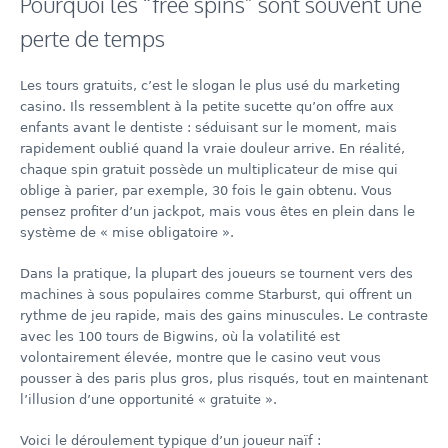
Pourquoi les “free spins” sont souvent une
perte de temps
Les tours gratuits, c’est le slogan le plus usé du marketing
casino. Ils ressemblent à la petite sucette qu’on offre aux
enfants avant le dentiste : séduisant sur le moment, mais
rapidement oublié quand la vraie douleur arrive. En réalité,
chaque spin gratuit possède un multiplicateur de mise qui
oblige à parier, par exemple, 30 fois le gain obtenu. Vous
pensez profiter d’un jackpot, mais vous êtes en plein dans le
système de « mise obligatoire ».
Dans la pratique, la plupart des joueurs se tournent vers des
machines à sous populaires comme Starburst, qui offrent un
rythme de jeu rapide, mais des gains minuscules. Le contraste
avec les 100 tours de Bigwins, où la volatilité est
volontairement élevée, montre que le casino veut vous
pousser à des paris plus gros, plus risqués, tout en maintenant
l’illusion d’une opportunité « gratuite ».
Voici le déroulement typique d’un joueur naïf :