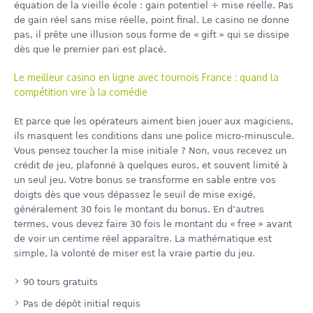
équation de la vieille école : gain potentiel ÷ mise réelle. Pas
de gain réel sans mise réelle, point final. Le casino ne donne
pas, il prête une illusion sous forme de « gift » qui se dissipe
dès que le premier pari est placé.
Le meilleur casino en ligne avec tournois France : quand la
compétition vire à la comédie
Et parce que les opérateurs aiment bien jouer aux magiciens,
ils masquent les conditions dans une police micro‑minuscule.
Vous pensez toucher la mise initiale ? Non, vous recevez un
crédit de jeu, plafonné à quelques euros, et souvent limité à
un seul jeu. Votre bonus se transforme en sable entre vos
doigts dès que vous dépassez le seuil de mise exigé,
généralement 30 fois le montant du bonus. En d’autres
termes, vous devez faire 30 fois le montant du « free » avant
de voir un centime réel apparaître. La mathématique est
simple, la volonté de miser est la vraie partie du jeu.
90 tours gratuits
Pas de dépôt initial requis