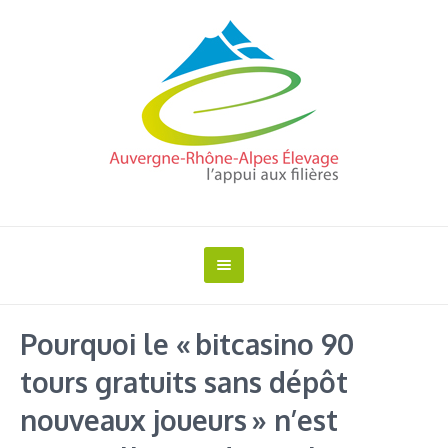
Pourquoi le « bitcasino 90
tours gratuits sans dépôt
nouveaux joueurs » n’est