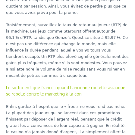
quotient par session. Ainsi, vous évitez de perdre plus que ce
que vous aviez prévu pour la promo.
Troisièmement, surveillez le taux de retour au joueur (RTP) de
la machine. Les jeux comme Starburst offrent autour de
96,1 % d’RTP, tandis que Gonzo’s Quest se situe à 95,97 %. Ce
n’est pas une différence qui change le monde, mais elle
influence la durée pendant laquelle vos 90 tours vous
tiendront occupé. Un RTP plus élevé signifie généralement des
gains plus fréquents, même s’ils sont modestes. Vous pouvez
ainsi atteindre le volume de mise requis sans vous ruiner en
misant de petites sommes à chaque tour.
Le sic bo en ligne france : quand l’ancienne roulette asiatique
se rebelle contre le marketing à la con
Enfin, gardez à l’esprit que le « free » ne vous rend pas riche.
La plupart des joueurs qui se lancent dans ces promotions
finissent par déposer de l’argent réel, pensant que le crédit
gratuit les a convaincus de leur capacité à gagner. En réalité,
le casino n’a jamais donné d’argent, il a simplement offert la