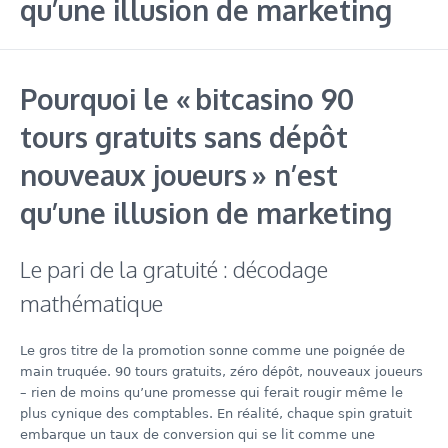
qu’une illusion de marketing
Pourquoi le « bitcasino 90
tours gratuits sans dépôt
nouveaux joueurs » n’est
qu’une illusion de marketing
Le pari de la gratuité : décodage
mathématique
Le gros titre de la promotion sonne comme une poignée de
main truquée. 90 tours gratuits, zéro dépôt, nouveaux joueurs
– rien de moins qu’une promesse qui ferait rougir même le
plus cynique des comptables. En réalité, chaque spin gratuit
embarque un taux de conversion qui se lit comme une