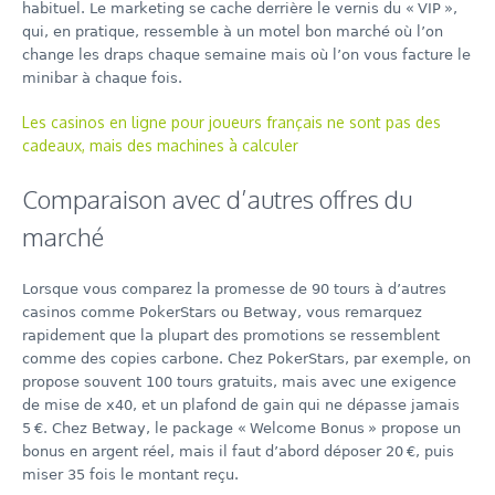
habituel. Le marketing se cache derrière le vernis du « VIP »,
qui, en pratique, ressemble à un motel bon marché où l’on
change les draps chaque semaine mais où l’on vous facture le
minibar à chaque fois.
Les casinos en ligne pour joueurs français ne sont pas des
cadeaux, mais des machines à calculer
Comparaison avec d’autres offres du
marché
Lorsque vous comparez la promesse de 90 tours à d’autres
casinos comme PokerStars ou Betway, vous remarquez
rapidement que la plupart des promotions se ressemblent
comme des copies carbone. Chez PokerStars, par exemple, on
propose souvent 100 tours gratuits, mais avec une exigence
de mise de x40, et un plafond de gain qui ne dépasse jamais
5 €. Chez Betway, le package « Welcome Bonus » propose un
bonus en argent réel, mais il faut d’abord déposer 20 €, puis
miser 35 fois le montant reçu.