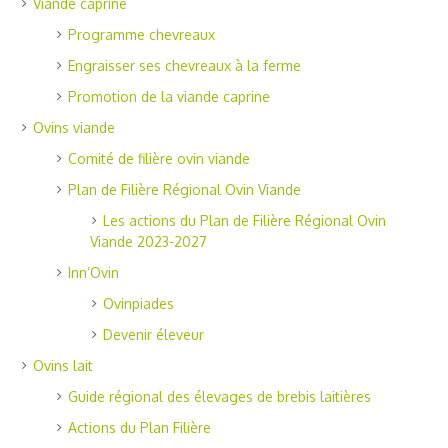
Viande caprine
Programme chevreaux
Engraisser ses chevreaux à la ferme
Promotion de la viande caprine
Ovins viande
Comité de filière ovin viande
Plan de Filière Régional Ovin Viande
Les actions du Plan de Filière Régional Ovin
Viande 2023-2027
Inn’Ovin
Ovinpiades
Devenir éleveur
Ovins lait
Guide régional des élevages de brebis laitières
Actions du Plan Filière