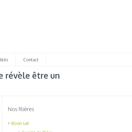
lités
Contact
e révèle être un
Nos filières
Bovin lait