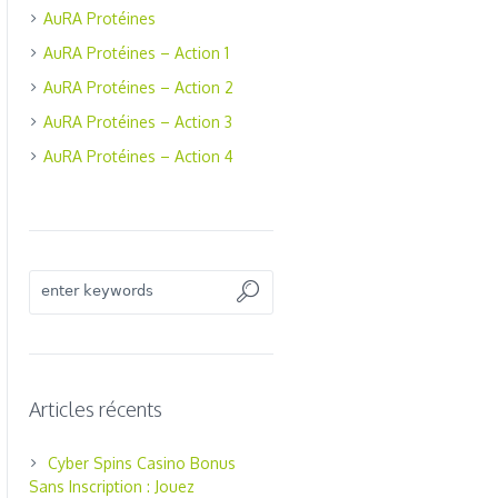
AuRA Protéines
AuRA Protéines – Action 1
AuRA Protéines – Action 2
AuRA Protéines – Action 3
AuRA Protéines – Action 4
Articles récents
Cyber Spins Casino Bonus
Sans Inscription : Jouez