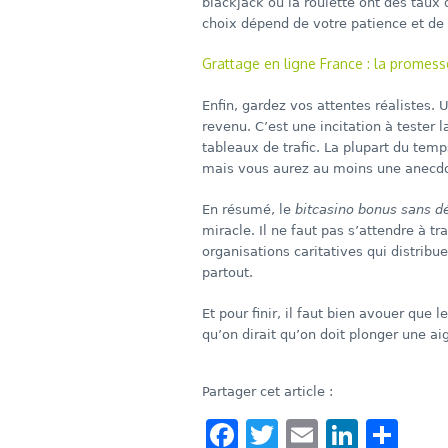
blackjack ou la roulette ont des taux 
choix dépend de votre patience et de 
Grattage en ligne France : la promesse
Enfin, gardez vos attentes réalistes
revenu. C’est une incitation à tester 
tableaux de trafic. La plupart du temp
mais vous aurez au moins une anecdo
En résumé, le
bitcasino bonus sans d
miracle. Il ne faut pas s’attendre à t
organisations caritatives qui distribue
partout.
Et pour finir, il faut bien avouer que 
qu’on dirait qu’on doit plonger une ai
Partager cet article :
Facebook
Twitter
Email
Linke
Sha