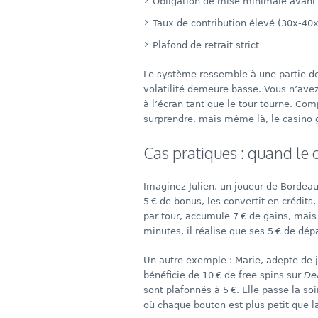
Obligation de mise minimale avant 
Taux de contribution élevé (30x‑40x
Plafond de retrait strict
Le système ressemble à une partie d
volatilité demeure basse. Vous n’ave
à l’écran tant que le tour tourne. Co
surprendre, mais même là, le casino g
Cas pratiques : quand le 
Imaginez Julien, un joueur de Bordeaux,
5 € de bonus, les convertit en crédits
par tour, accumule 7 € de gains, mais
minutes, il réalise que ses 5 € de dé
Un autre exemple : Marie, adepte de j
bénéficie de 10 € de free spins sur
Dea
sont plafonnés à 5 €. Elle passe la so
où chaque bouton est plus petit que l