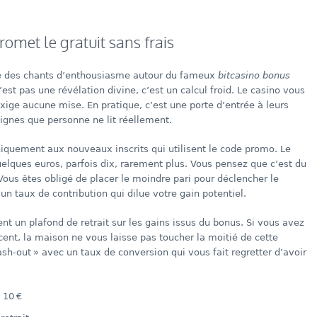
omet le gratuit sans frais
ve des chants d’enthousiasme autour du fameux
bitcasino bonus
’est pas une révélation divine, c’est un calcul froid. Le casino vous
’exige aucune mise. En pratique, c’est une porte d’entrée à leurs
lignes que personne ne lit réellement.
iquement aux nouveaux inscrits qui utilisent le code promo. Le
elques euros, parfois dix, rarement plus. Vous pensez que c’est du
 Vous êtes obligé de placer le moindre pari pour déclencher le
un taux de contribution qui dilue votre gain potentiel.
nt un plafond de retrait sur les gains issus du bonus. Si vous avez
cent, la maison ne vous laisse pas toucher la moitié de cette
h‑out » avec un taux de conversion qui vous fait regretter d’avoir
 10 €