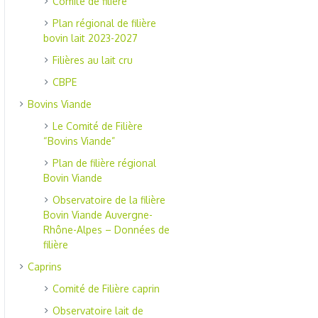
Comité de filière
Plan régional de filière
bovin lait 2023-2027
Filières au lait cru
CBPE
Bovins Viande
Le Comité de Filière
“Bovins Viande”
Plan de filière régional
Bovin Viande
Observatoire de la filière
Bovin Viande Auvergne-
Rhône-Alpes – Données de
filière
Caprins
Comité de Filière caprin
Observatoire lait de