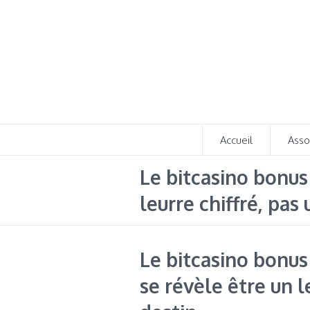
Accueil
Asso
Le bitcasino bonus
leurre chiffré, pas
Le bitcasino bonus
se révèle être un l