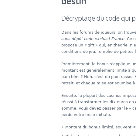
destin
Décryptage du code qui pr
Dans les forums de joueurs, on trou
sans dépôt code exclusif France
. Ce n
propose un « gift » qui, en théorie, n
conditions de jeu, remplie de petites 
Premièrement, le bonus s’applique un
montant est généralement limité à qu
pain béni ? Non, c’est du pain rassis.
retrait, et chaque mise est soumise à 
Ensuite, la plupart des casinos impose
réussi à transformer les dix euros en 
somme. Vous devez passer par le « cas
perdu votre mise initiale.
Montant du bonus limité, souvent <