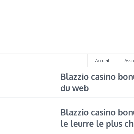
Accueil
Asso
Blazzio casino bonu
du web
Blazzio casino bonu
le leurre le plus c