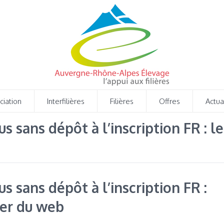
ciation
Interfilières
Filières
Offres
Actua
s sans dépôt à l’inscription FR : le
s sans dépôt à l’inscription FR :
her du web