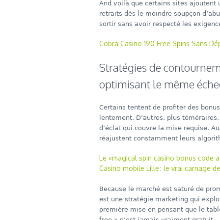
And voilà que certains sites ajoutent 
retraits dès le moindre soupçon d’abus
sortir sans avoir respecté les exigenc
Cobra Casino 190 Free Spins Sans Dép
Stratégies de contourne
optimisant le même éche
Certains tentent de profiter des bonus e
lentement. D’autres, plus téméraires, 
d’éclat qui couvre la mise requise. Au
réajustent constamment leurs algorith
Le «magical spin casino bonus code ac
Casino mobile Lille : le vrai carnage der
Because le marché est saturé de prome
est une stratégie marketing qui explo
première mise en pensant que le table
free » n’est jamais vraiment gratuit.