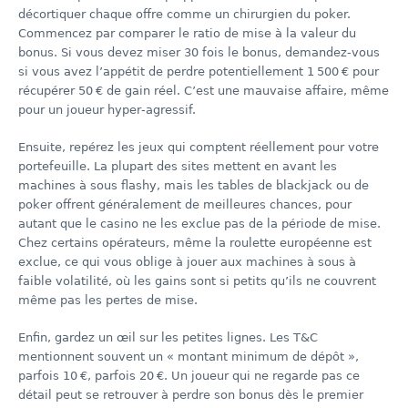
décortiquer chaque offre comme un chirurgien du poker.
Commencez par comparer le ratio de mise à la valeur du
bonus. Si vous devez miser 30 fois le bonus, demandez‑vous
si vous avez l’appétit de perdre potentiellement 1 500 € pour
récupérer 50 € de gain réel. C’est une mauvaise affaire, même
pour un joueur hyper‑agressif.
Ensuite, repérez les jeux qui comptent réellement pour votre
portefeuille. La plupart des sites mettent en avant les
machines à sous flashy, mais les tables de blackjack ou de
poker offrent généralement de meilleures chances, pour
autant que le casino ne les exclue pas de la période de mise.
Chez certains opérateurs, même la roulette européenne est
exclue, ce qui vous oblige à jouer aux machines à sous à
faible volatilité, où les gains sont si petits qu’ils ne couvrent
même pas les pertes de mise.
Enfin, gardez un œil sur les petites lignes. Les T&C
mentionnent souvent un « montant minimum de dépôt »,
parfois 10 €, parfois 20 €. Un joueur qui ne regarde pas ce
détail peut se retrouver à perdre son bonus dès le premier