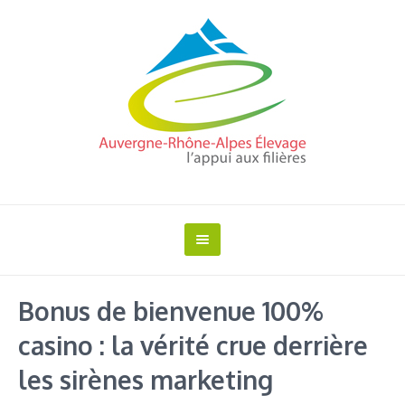
Bonus de bienvenue 100%
casino : la vérité crue derrière
les sirènes marketing