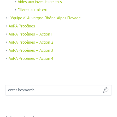
Aides aux investissements
Filières au lait cru
L’équipe d’ Auvergne-Rhône-Alpes Elevage
AuRA Protéines
AuRA Protéines – Action 1
AuRA Protéines – Action 2
AuRA Protéines – Action 3
AuRA Protéines – Action 4