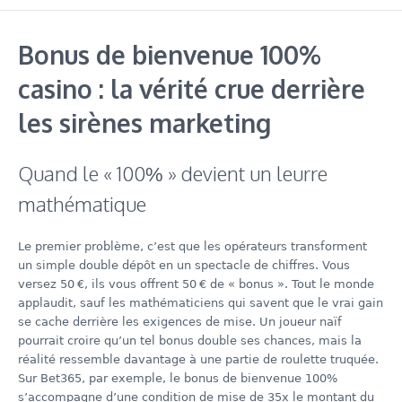
Bonus de bienvenue 100%
casino : la vérité crue derrière
les sirènes marketing
Quand le « 100% » devient un leurre
mathématique
Le premier problème, c’est que les opérateurs transforment
un simple double dépôt en un spectacle de chiffres. Vous
versez 50 €, ils vous offrent 50 € de « bonus ». Tout le monde
applaudit, sauf les mathématiciens qui savent que le vrai gain
se cache derrière les exigences de mise. Un joueur naïf
pourrait croire qu’un tel bonus double ses chances, mais la
réalité ressemble davantage à une partie de roulette truquée.
Sur Bet365, par exemple, le bonus de bienvenue 100%
s’accompagne d’une condition de mise de 35x le montant du