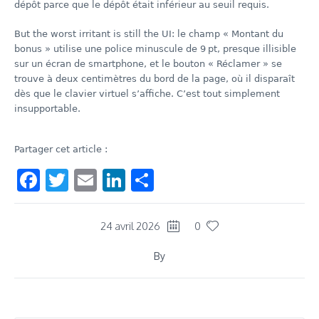
dépôt parce que le dépôt était inférieur au seuil requis.
But the worst irritant is still the UI: le champ « Montant du
bonus » utilise une police minuscule de 9 pt, presque illisible
sur un écran de smartphone, et le bouton « Réclamer » se
trouve à deux centimètres du bord de la page, où il disparaît
dès que le clavier virtuel s’affiche. C’est tout simplement
insupportable.
Partager cet article :
Facebook
Twitter
Email
LinkedIn
Share
24 avril 2026
0
By