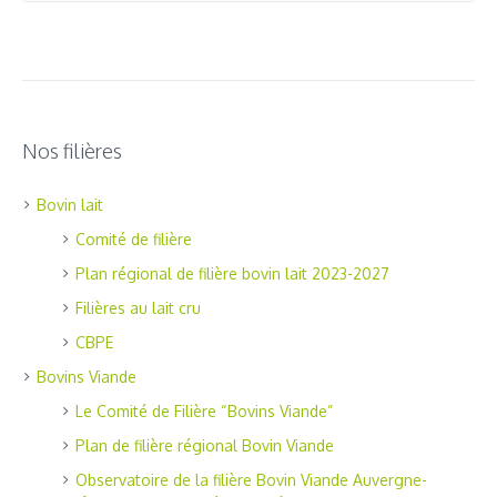
Nos filières
Bovin lait
Comité de filière
Plan régional de filière bovin lait 2023-2027
Filières au lait cru
CBPE
Bovins Viande
Le Comité de Filière “Bovins Viande”
Plan de filière régional Bovin Viande
Observatoire de la filière Bovin Viande Auvergne-