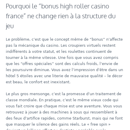
Pourquoi le “bonus high roller casino
france” ne change rien à la structure du
jeu
Le problème, c’est que le concept même de “bonus” n’affecte
pas la mécanique du casino. Les croupiers virtuels restent
indifférents à votre statut, et les roulettes continuent de
tourner à la même vitesse. Une fois que vous avez compris
que les “offres spéciales” sont des calculs froids, l’envie de
les poursuivre diminue. Vous avez l’impression d’être dans un
hôtel 5 étoiles avec une literie de mauvaise qualité – le décor
est beau, le confort est inexistant.
Le plus gros mensonge, c’est la promesse d’un traitement de
classe mondiale. En pratique, c’est le même vieux code qui
vous fait croire que chaque mise est une aventure. Vous vous
retrouvez à jouer à des machines à sous qui ressemblent à
des feux d’artifice rapides, comme Starburst, mais qui ne font
que masquer le silence des gains réels. Le « free spin »