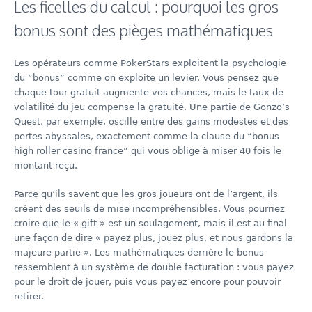
Les ficelles du calcul : pourquoi les gros
bonus sont des pièges mathématiques
Les opérateurs comme PokerStars exploitent la psychologie
du “bonus” comme on exploite un levier. Vous pensez que
chaque tour gratuit augmente vos chances, mais le taux de
volatilité du jeu compense la gratuité. Une partie de Gonzo’s
Quest, par exemple, oscille entre des gains modestes et des
pertes abyssales, exactement comme la clause du “bonus
high roller casino france” qui vous oblige à miser 40 fois le
montant reçu.
Parce qu’ils savent que les gros joueurs ont de l’argent, ils
créent des seuils de mise incompréhensibles. Vous pourriez
croire que le « gift » est un soulagement, mais il est au final
une façon de dire « payez plus, jouez plus, et nous gardons la
majeure partie ». Les mathématiques derrière le bonus
ressemblent à un système de double facturation : vous payez
pour le droit de jouer, puis vous payez encore pour pouvoir
retirer.