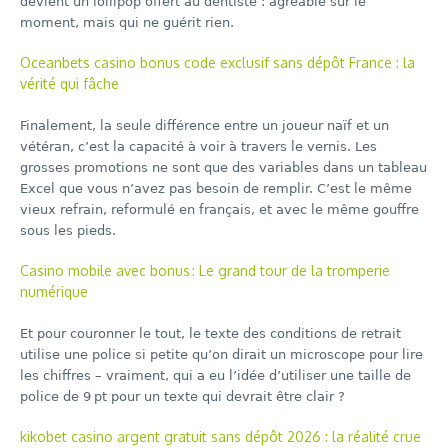
devient un lollipop offert au dentiste : agréable sur le
moment, mais qui ne guérit rien.
Oceanbets casino bonus code exclusif sans dépôt France : la
vérité qui fâche
Finalement, la seule différence entre un joueur naïf et un
vétéran, c’est la capacité à voir à travers le vernis. Les
grosses promotions ne sont que des variables dans un tableau
Excel que vous n’avez pas besoin de remplir. C’est le même
vieux refrain, reformulé en français, et avec le même gouffre
sous les pieds.
Casino mobile avec bonus : Le grand tour de la tromperie
numérique
Et pour couronner le tout, le texte des conditions de retrait
utilise une police si petite qu’on dirait un microscope pour lire
les chiffres – vraiment, qui a eu l’idée d’utiliser une taille de
police de 9 pt pour un texte qui devrait être clair ?
kikobet casino argent gratuit sans dépôt 2026 : la réalité crue