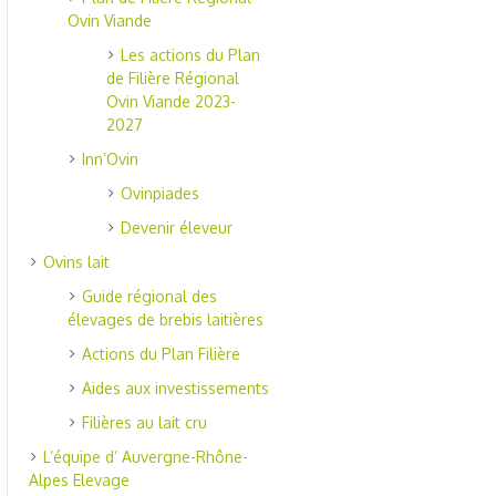
Ovin Viande
Les actions du Plan
de Filière Régional
Ovin Viande 2023-
2027
Inn’Ovin
Ovinpiades
Devenir éleveur
Ovins lait
Guide régional des
élevages de brebis laitières
Actions du Plan Filière
Aides aux investissements
Filières au lait cru
L’équipe d’ Auvergne-Rhône-
Alpes Elevage