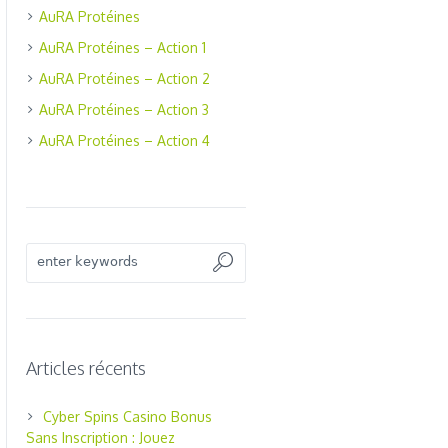
AuRA Protéines
AuRA Protéines – Action 1
AuRA Protéines – Action 2
AuRA Protéines – Action 3
AuRA Protéines – Action 4
Articles récents
Cyber Spins Casino Bonus
Sans Inscription : Jouez