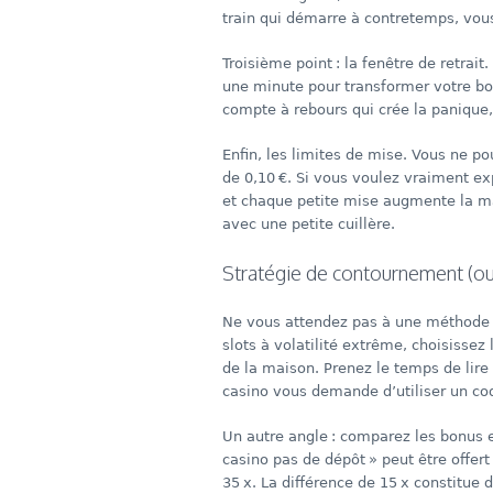
train qui démarre à contretemps, vou
Troisième point : la fenêtre de retrai
une minute pour transformer votre bon
compte à rebours qui crée la panique, 
Enfin, les limites de mise. Vous ne p
de 0,10 €. Si vous voulez vraiment exp
et chaque petite mise augmente la m
avec une petite cuillère.
Stratégie de contournement (o
Ne vous attendez pas à une méthode mi
slots à volatilité extrême, choisisse
de la maison. Prenez le temps de lire
casino vous demande d’utiliser un code
Un autre angle : comparez les bonus 
casino pas de dépôt » peut être offer
35 x. La différence de 15 x constitue