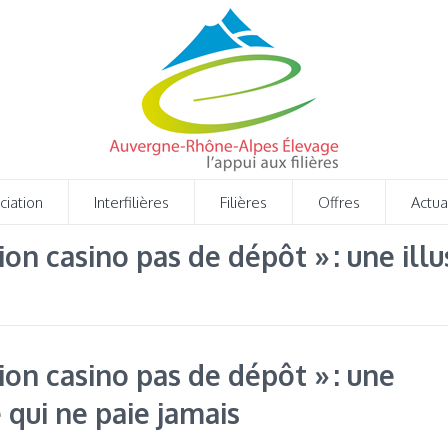
ciation
Interfilières
Filières
Offres
Actua
ion casino pas de dépôt » : une ill
ion casino pas de dépôt » : une
é qui ne paie jamais