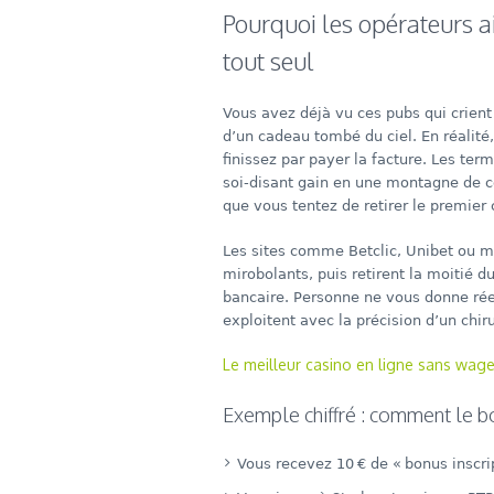
Pourquoi les opérateurs ai
tout seul
Vous avez déjà vu ces pubs qui crient
d’un cadeau tombé du ciel. En réalité,
finissez par payer la facture. Les ter
soi‑disant gain en une montagne de co
que vous tentez de retirer le premier
Les sites comme Betclic, Unibet ou mêm
mirobolants, puis retirent la moitié 
bancaire. Personne ne vous donne réel
exploitent avec la précision d’un chi
Le meilleur casino en ligne sans wage
Exemple chiffré : comment le 
Vous recevez 10 € de « bonus inscri