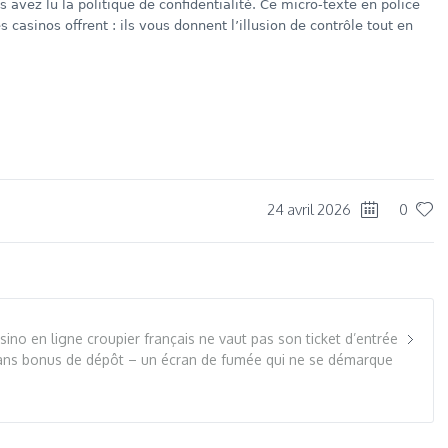
avez lu la politique de confidentialité. Ce micro‑texte en police
es casinos offrent : ils vous donnent l’illusion de contrôle tout en
dIn
re
24 avril 2026
0
sino en ligne croupier français ne vaut pas son ticket d’entrée
 sans bonus de dépôt – un écran de fumée qui ne se démarque