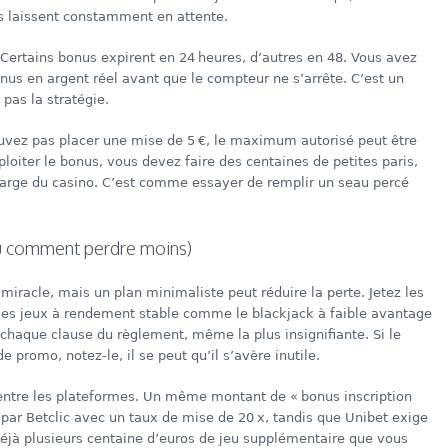
s laissent constamment en attente.
t. Certains bonus expirent en 24 heures, d’autres en 48. Vous avez
us en argent réel avant que le compteur ne s’arrête. C’est un
pas la stratégie.
ouvez pas placer une mise de 5 €, le maximum autorisé peut être
loiter le bonus, vous devez faire des centaines de petites paris,
arge du casino. C’est comme essayer de remplir un seau percé
u comment perdre moins)
racle, mais un plan minimaliste peut réduire la perte. Jetez les
z les jeux à rendement stable comme le blackjack à faible avantage
 chaque clause du règlement, même la plus insignifiante. Si le
 promo, notez-le, il se peut qu’il s’avère inutile.
entre les plateformes. Un même montant de « bonus inscription
t par Betclic avec un taux de mise de 20 x, tandis que Unibet exige
 déjà plusieurs centaine d’euros de jeu supplémentaire que vous