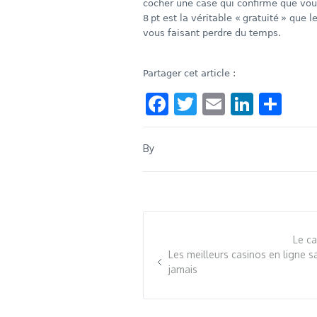
cocher une case qui confirme que vous 
8 pt est la véritable « gratuité » que l
vous faisant perdre du temps.
Partager cet article :
Facebook
Twitter
Email
Linke
Sha
By
Le ca
Les meilleurs casinos en ligne
jamais