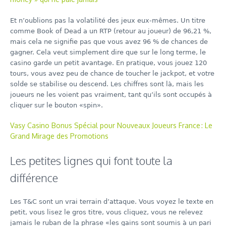
Et n’oublions pas la volatilité des jeux eux‑mêmes. Un titre
comme Book of Dead a un RTP (retour au joueur) de 96,21 %,
mais cela ne signifie pas que vous avez 96 % de chances de
gagner. Cela veut simplement dire que sur le long terme, le
casino garde un petit avantage. En pratique, vous jouez 120
tours, vous avez peu de chance de toucher le jackpot, et votre
solde se stabilise ou descend. Les chiffres sont là, mais les
joueurs ne les voient pas vraiment, tant qu’ils sont occupés à
cliquer sur le bouton «spin».
Vasy Casino Bonus Spécial pour Nouveaux Joueurs France : Le
Grand Mirage des Promotions
Les petites lignes qui font toute la
différence
Les T&C sont un vrai terrain d’attaque. Vous voyez le texte en
petit, vous lisez le gros titre, vous cliquez, vous ne relevez
jamais le ruban de la phrase «les gains sont soumis à un pari