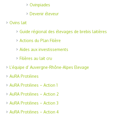
Ovinpiades
Devenir éleveur
Ovins lait
Guide régional des élevages de brebis laitières
Actions du Plan Filière
Aides aux investissements
Filières au lait cru
L’équipe d’ Auvergne-Rhône-Alpes Elevage
AuRA Protéines
AuRA Protéines – Action 1
AuRA Protéines – Action 2
AuRA Protéines – Action 3
AuRA Protéines – Action 4