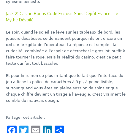
cynisme persiste.
Jack 21 Casino Bonus Code Exclusif Sans Dépôt France : Le
Mythe Dévoilé
Le soir, quand le soleil se lève sur les tableaux de bord, les
joueurs désabusés se demandent pourquoi ils ont encore un
œil sur le «gift» de l’opérateur. La réponse est simple : la
curiosité, combinée à l’espoir de décrocher le gros lot, suffit à
faire tourner la roue. Mais la réalité du casino, c’est ce petit
texte qui fait tout basculer.
Et pour finir, rien de plus irritant que le fait que l’interface du
jeu affiche la police de caractères à 9 pt, à peine lisible,
surtout quand vous êtes en pleine session de spins et que
chaque chiffre devient un tirage à l’aveugle. C’est vraiment le
comble du mauvais design.
Partager cet article :
Facebook
Twitter
Email
LinkedIn
Share