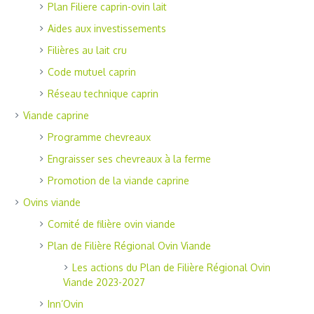
Plan Filiere caprin-ovin lait
Aides aux investissements
Filières au lait cru
Code mutuel caprin
Réseau technique caprin
Viande caprine
Programme chevreaux
Engraisser ses chevreaux à la ferme
Promotion de la viande caprine
Ovins viande
Comité de filière ovin viande
Plan de Filière Régional Ovin Viande
Les actions du Plan de Filière Régional Ovin
Viande 2023-2027
Inn’Ovin