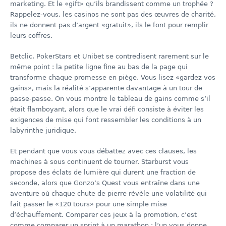
marketing. Et le «gift» qu’ils brandissent comme un trophée ?
Rappelez-vous, les casinos ne sont pas des œuvres de charité,
ils ne donnent pas d’argent «gratuit», ils le font pour remplir
leurs coffres.
Betclic, PokerStars et Unibet se contredisent rarement sur le
même point : la petite ligne fine au bas de la page qui
transforme chaque promesse en piège. Vous lisez «gardez vos
gains», mais la réalité s’apparente davantage à un tour de
passe‑passe. On vous montre le tableau de gains comme s’il
était flamboyant, alors que le vrai défi consiste à éviter les
exigences de mise qui font ressembler les conditions à un
labyrinthe juridique.
Et pendant que vous vous débattez avec ces clauses, les
machines à sous continuent de tourner. Starburst vous
propose des éclats de lumière qui durent une fraction de
seconde, alors que Gonzo’s Quest vous entraîne dans une
aventure où chaque chute de pierre révèle une volatilité qui
fait passer le «120 tours» pour une simple mise
d’échauffement. Comparer ces jeux à la promotion, c’est
comme comparer un sprint à un marathon : l’un vous donne