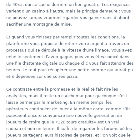
de 40x», qui se cache derrière un lien grisâtre. Les exigences
varient d’un casino à l’autre, mais le principe demeure : vous
ne pouvez jamais vraiment «garder vos gains» sans d’abord
sacrifier une montagne de mise.
Et quand vous finissez par remplir toutes les conditions, la
plateforme vous propose de retirer votre argent à travers un
processus qui se déroule à la vitesse d’une limace. Vous avez
enfin le sentiment d’avoir gagné, puis vous êtes coincé dans
une file d’attente digitale où chaque clic vous fait attendre des
heures. Le tout pour récupérer une petite somme qui aurait pu
être dépensée sur une soirée pizza.
Ce contraste entre la promesse et la réalité fait rire les
analystes, mais il reste un cauchemar pour quiconque s’est
laissé berner par le marketing. En même temps, les
opérateurs continuent de jouer à la même carte, comme s’ils
pouvaient encore convaincre une nouvelle génération de
joueurs de croire que le «120 tours gratuits» est un vrai
cadeau et non un leurre. Il suffit de regarder les forums où les
joueurs partagent leurs histoires de pertes, et l’on voit que le