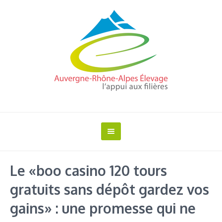
Le «boo casino 120 tours
gratuits sans dépôt gardez vos
gains» : une promesse qui ne