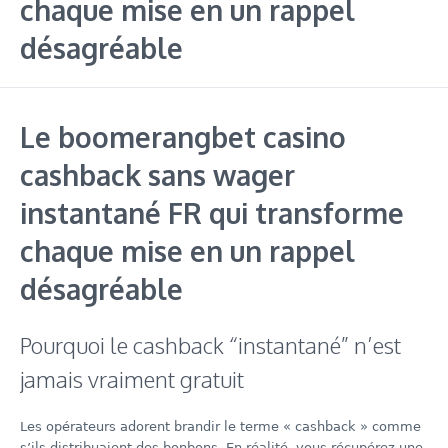
chaque mise en un rappel
désagréable
Le boomerangbet casino
cashback sans wager
instantané FR qui transforme
chaque mise en un rappel
désagréable
Pourquoi le cashback “instantané” n’est
jamais vraiment gratuit
Les opérateurs adorent brandir le terme « cashback » comme
s’ils distribuaient des bonbons. En réalité, vous récupérez une