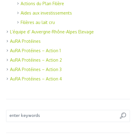
Actions du Plan Filière
Aides aux investissements
Filières au lait cru
L’équipe d’ Auvergne-Rhône-Alpes Elevage
AuRA Protéines
AuRA Protéines – Action 1
AuRA Protéines – Action 2
AuRA Protéines – Action 3
AuRA Protéines – Action 4