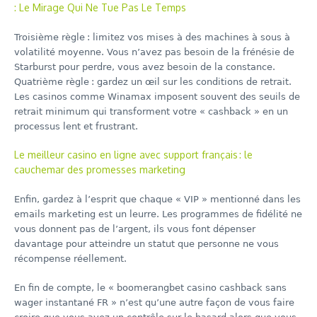
: Le Mirage Qui Ne Tue Pas Le Temps
Troisième règle : limitez vos mises à des machines à sous à
volatilité moyenne. Vous n’avez pas besoin de la frénésie de
Starburst pour perdre, vous avez besoin de la constance.
Quatrième règle : gardez un œil sur les conditions de retrait.
Les casinos comme Winamax imposent souvent des seuils de
retrait minimum qui transforment votre « cashback » en un
processus lent et frustrant.
Le meilleur casino en ligne avec support français : le
cauchemar des promesses marketing
Enfin, gardez à l’esprit que chaque « VIP » mentionné dans les
emails marketing est un leurre. Les programmes de fidélité ne
vous donnent pas de l’argent, ils vous font dépenser
davantage pour atteindre un statut que personne ne vous
récompense réellement.
En fin de compte, le « boomerangbet casino cashback sans
wager instantané FR » n’est qu’une autre façon de vous faire