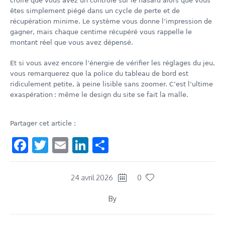
croire que vous avez un contrôle sur le hasard alors que vous
êtes simplement piégé dans un cycle de perte et de
récupération minime. Le système vous donne l’impression de
gagner, mais chaque centime récupéré vous rappelle le
montant réel que vous avez dépensé.
Et si vous avez encore l’énergie de vérifier les réglages du jeu,
vous remarquerez que la police du tableau de bord est
ridiculement petite, à peine lisible sans zoomer. C’est l’ultime
exaspération : même le design du site se fait la malle.
Partager cet article :
Facebook
Twitter
Email
LinkedIn
Share
24 avril 2026
0
By