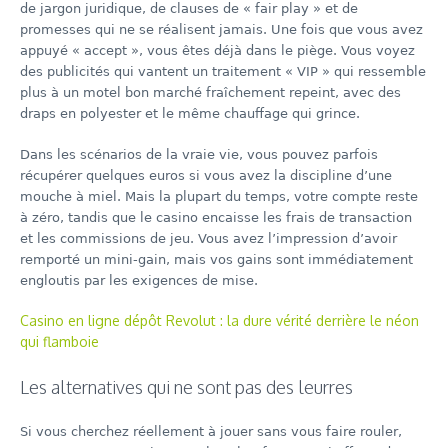
de jargon juridique, de clauses de « fair play » et de
promesses qui ne se réalisent jamais. Une fois que vous avez
appuyé « accept », vous êtes déjà dans le piège. Vous voyez
des publicités qui vantent un traitement « VIP » qui ressemble
plus à un motel bon marché fraîchement repeint, avec des
draps en polyester et le même chauffage qui grince.
Dans les scénarios de la vraie vie, vous pouvez parfois
récupérer quelques euros si vous avez la discipline d’une
mouche à miel. Mais la plupart du temps, votre compte reste
à zéro, tandis que le casino encaisse les frais de transaction
et les commissions de jeu. Vous avez l’impression d’avoir
remporté un mini‑gain, mais vos gains sont immédiatement
engloutis par les exigences de mise.
Casino en ligne dépôt Revolut : la dure vérité derrière le néon
qui flamboie
Les alternatives qui ne sont pas des leurres
Si vous cherchez réellement à jouer sans vous faire rouler,