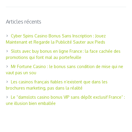
Articles récents
Cyber Spins Casino Bonus Sans Inscription : Jouez
Maintenant et Regarde la Publicité Sauter aux Pieds
Slots avec buy bonus en ligne France : la face cachée des
promotions qui font mal au portefeuille
Mr Fortune Casino : le bonus sans condition de mise qui ne
vaut pas un sou
Les casinos français fiables n’existent que dans les
brochures marketing, pas dans la réalité
Le “damslots casino bonus VIP sans dépôt exclusif France” :
une illusion bien emballée