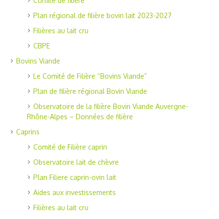
Comité de filière
Plan régional de filière bovin lait 2023-2027
Filières au lait cru
CBPE
Bovins Viande
Le Comité de Filière “Bovins Viande”
Plan de filière régional Bovin Viande
Observatoire de la filière Bovin Viande Auvergne-
Rhône-Alpes – Données de filière
Caprins
Comité de Filière caprin
Observatoire lait de chèvre
Plan Filiere caprin-ovin lait
Aides aux investissements
Filières au lait cru