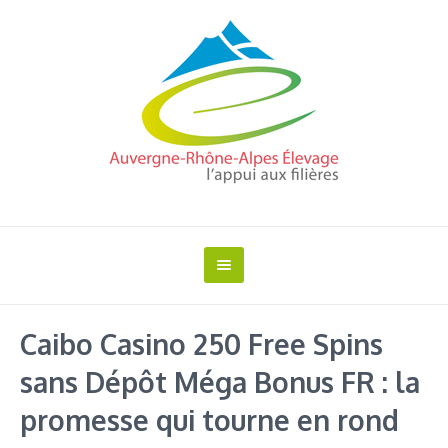
Caibo Casino 250 Free Spins
sans Dépôt Méga Bonus FR : la
promesse qui tourne en rond