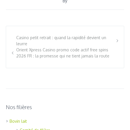
By
Casino petit retrait : quand la rapidité devient un
leurre
Orient Xpress Casino promo code actif free spins
2026 FR : la promesse qui ne tient jamais la route
Nos filières
Bovin lait