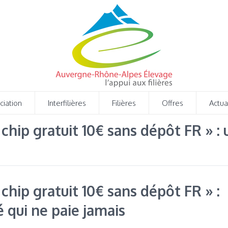
ciation
Interfilières
Filières
Offres
Actua
chip gratuit 10€ sans dépôt FR » : 
chip gratuit 10€ sans dépôt FR » :
é qui ne paie jamais