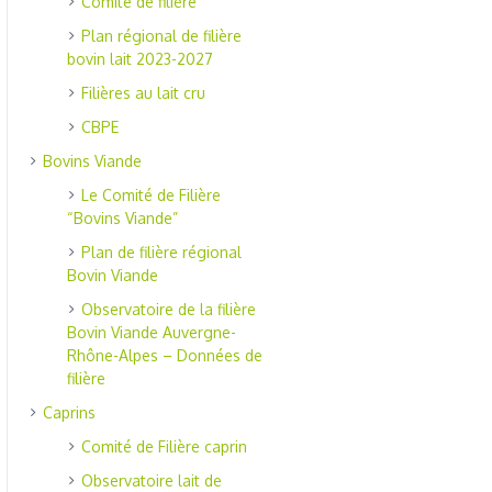
Comité de filière
Plan régional de filière
bovin lait 2023-2027
Filières au lait cru
CBPE
Bovins Viande
Le Comité de Filière
“Bovins Viande”
Plan de filière régional
Bovin Viande
Observatoire de la filière
Bovin Viande Auvergne-
Rhône-Alpes – Données de
filière
Caprins
Comité de Filière caprin
Observatoire lait de