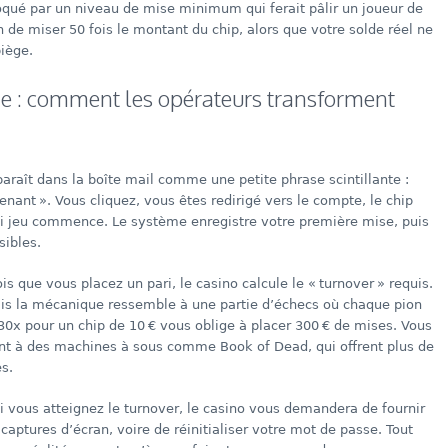
loqué par un niveau de mise minimum qui ferait pâlir un joueur de
 de miser 50 fois le montant du chip, alors que votre solde réel ne
iège.
 : comment les opérateurs transforment
paraît dans la boîte mail comme une petite phrase scintillante :
tenant ». Vous cliquez, vous êtes redirigé vers le compte, le chip
rai jeu commence. Le système enregistre votre première mise, puis
sibles.
is que vous placez un pari, le casino calcule le « turnover » requis.
ais la mécanique ressemble à une partie d’échecs où chaque pion
30x pour un chip de 10 € vous oblige à placer 300 € de mises. Vous
uant à des machines à sous comme Book of Dead, qui offrent plus de
es.
 si vous atteignez le turnover, le casino vous demandera de fournir
ptures d’écran, voire de réinitialiser votre mot de passe. Tout