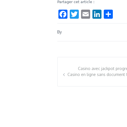
Partager cet article :
Facebook
Twitter
Email
Linke
Sha
By
Casino avec jackpot progre
Casino en ligne sans document fr