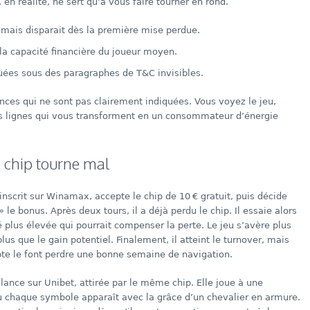
 en réalité, ne sert qu’à vous faire tourner en rond.
 mais disparait dès la première mise perdue.
la capacité financière du joueur moyen.
quées sous des paragraphes de T&C invisibles.
ences qui ne sont pas clairement indiquées. Vous voyez le jeu,
s lignes qui vous transforment en un consommateur d’énergie
e chip tourne mal
nscrit sur Winamax, accepte le chip de 10 € gratuit, puis décide
 le bonus. Après deux tours, il a déjà perdu le chip. Il essaie alors
é plus élevée qui pourrait compenser la perte. Le jeu s’avère plus
lus que le gain potentiel. Finalement, il atteint le turnover, mais
te le font perdre une bonne semaine de navigation.
lance sur Unibet, attirée par le même chip. Elle joue à une
 chaque symbole apparaît avec la grâce d’un chevalier en armure.