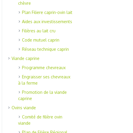
chèvre
Plan Filiere caprin-ovin lait
Aides aux investissements
Filières au lait cru
Code mutuel caprin
Réseau technique caprin
Viande caprine
Programme chevreaux
Engraisser ses chevreaux
à la ferme
Promotion de la viande
caprine
Ovins viande
Comité de filière ovin
viande
Plan de Filière Régional