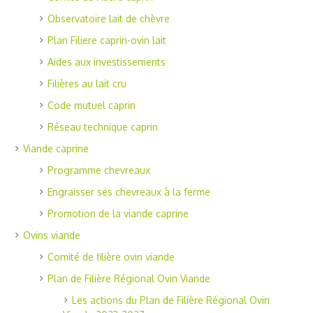
Observatoire lait de chèvre
Plan Filiere caprin-ovin lait
Aides aux investissements
Filières au lait cru
Code mutuel caprin
Réseau technique caprin
Viande caprine
Programme chevreaux
Engraisser ses chevreaux à la ferme
Promotion de la viande caprine
Ovins viande
Comité de filière ovin viande
Plan de Filière Régional Ovin Viande
Les actions du Plan de Filière Régional Ovin