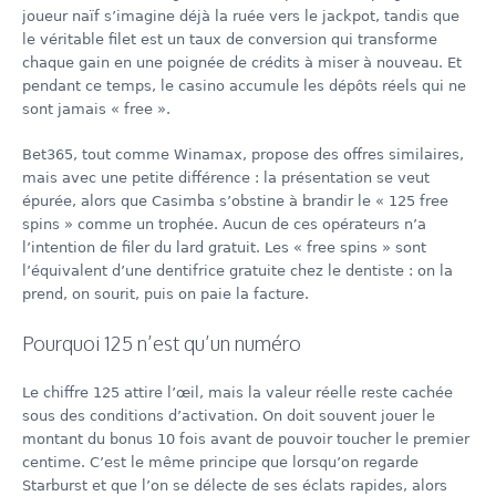
joueur naïf s’imagine déjà la ruée vers le jackpot, tandis que
le véritable filet est un taux de conversion qui transforme
chaque gain en une poignée de crédits à miser à nouveau. Et
pendant ce temps, le casino accumule les dépôts réels qui ne
sont jamais « free ».
Bet365, tout comme Winamax, propose des offres similaires,
mais avec une petite différence : la présentation se veut
épurée, alors que Casimba s’obstine à brandir le « 125 free
spins » comme un trophée. Aucun de ces opérateurs n’a
l’intention de filer du lard gratuit. Les « free spins » sont
l’équivalent d’une dentifrice gratuite chez le dentiste : on la
prend, on sourit, puis on paie la facture.
Pourquoi 125 n’est qu’un numéro
Le chiffre 125 attire l’œil, mais la valeur réelle reste cachée
sous des conditions d’activation. On doit souvent jouer le
montant du bonus 10 fois avant de pouvoir toucher le premier
centime. C’est le même principe que lorsqu’on regarde
Starburst et que l’on se délecte de ses éclats rapides, alors