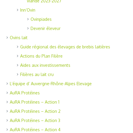
Viande 2023-2027
Inn’Ovin
Ovinpiades
Devenir éleveur
Ovins lait
Guide régional des élevages de brebis laitières
Actions du Plan Filière
Aides aux investissements
Filières au lait cru
L’équipe d’ Auvergne-Rhône-Alpes Elevage
AuRA Protéines
AuRA Protéines – Action 1
AuRA Protéines – Action 2
AuRA Protéines – Action 3
AuRA Protéines – Action 4