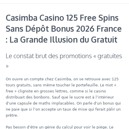
Casimba Casino 125 Free Spins
Sans Dépôt Bonus 2026 France
: La Grande Illusion du Gratuit
Le constat brut des promotions « gratuites
»
On ouvre un compte chez Casimba, on se retrouve avec 125
tours gratuits, sans même toucher le portefeuille. Le mot «
free » clignote en grosses lettres, comme si le casino
distribuait des bonbons. Sauf que le sucre est à l’intérieur
d’une capsule de maths implacables. On parle d’un bonus qui
ne paie que si l’on accepte un taux de mise qui ferait pâlir un
prêtre.
Pas besoin d’être un génie du calcul pour voir le piège. Le