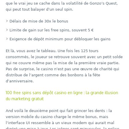
que le vrai jeu se cache dans la volatilité de Gonzo’s Quest,
qui peut tout balayer d’un seul spin.
Délais de mise de 30x le bonus
Limite de gain sur les free spins, souvent 5 €
Exigence de dépôt minimum pour débloquer les gains
Et là, vous avez le tableau. Une fois les 125 tours
consommés, le joueur se retrouve souvent avec un petit solde
qui ne couvre même pas la mise de la première vraie partie.
Pas de surprise, le casino n’est pas une œuvre de charité qui
distribue de l’argent comme des bonbons à la fête
d’anniversaire.
100 free spins sans dépôt casino en ligne : la grande illusion
du marketing gratuit
And voilà le deuxième point qui fait grincer les dents : la
version mobile du casino charge le même bonus, mais
l’interface UI ressemble à un vieux modem qui aurait mal
digéré une mise à jour. Les icônes sont minuscules, la police