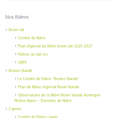
Nos filières
Bovin lait
Comité de filière
Plan régional de filière bovin lait 2023-2027
Filières au lait cru
CBPE
Bovins Viande
Le Comité de Filière “Bovins Viande”
Plan de filière régional Bovin Viande
Observatoire de la filière Bovin Viande Auvergne-
Rhône-Alpes – Données de filière
Caprins
Comité de Filière caprin