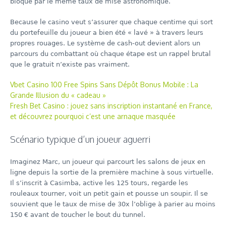
bloqué par le même taux de mise astronomique.
Because le casino veut s’assurer que chaque centime qui sort
du portefeuille du joueur a bien été « lavé » à travers leurs
propres rouages. Le système de cash‑out devient alors un
parcours du combattant où chaque étape est un rappel brutal
que le gratuit n’existe pas vraiment.
Vbet Casino 100 Free Spins Sans Dépôt Bonus Mobile : La
Grande Illusion du « cadeau »
Fresh Bet Casino : jouez sans inscription instantané en France,
et découvrez pourquoi c’est une arnaque masquée
Scénario typique d’un joueur aguerri
Imaginez Marc, un joueur qui parcourt les salons de jeux en
ligne depuis la sortie de la première machine à sous virtuelle.
Il s’inscrit à Casimba, active les 125 tours, regarde les
rouleaux tourner, voit un petit gain et pousse un soupir. Il se
souvient que le taux de mise de 30x l’oblige à parier au moins
150 € avant de toucher le bout du tunnel.