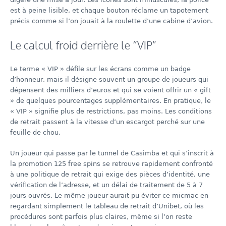
est à peine lisible, et chaque bouton réclame un tapotement
précis comme si l’on jouait à la roulette d’une cabine d’avion.
Le calcul froid derrière le “VIP”
Le terme « VIP » défile sur les écrans comme un badge
d’honneur, mais il désigne souvent un groupe de joueurs qui
dépensent des milliers d’euros et qui se voient offrir un « gift
» de quelques pourcentages supplémentaires. En pratique, le
« VIP » signifie plus de restrictions, pas moins. Les conditions
de retrait passent à la vitesse d’un escargot perché sur une
feuille de chou.
Un joueur qui passe par le tunnel de Casimba et qui s’inscrit à
la promotion 125 free spins se retrouve rapidement confronté
à une politique de retrait qui exige des pièces d’identité, une
vérification de l’adresse, et un délai de traitement de 5 à 7
jours ouvrés. Le même joueur aurait pu éviter ce micmac en
regardant simplement le tableau de retrait d’Unibet, où les
procédures sont parfois plus claires, même si l’on reste