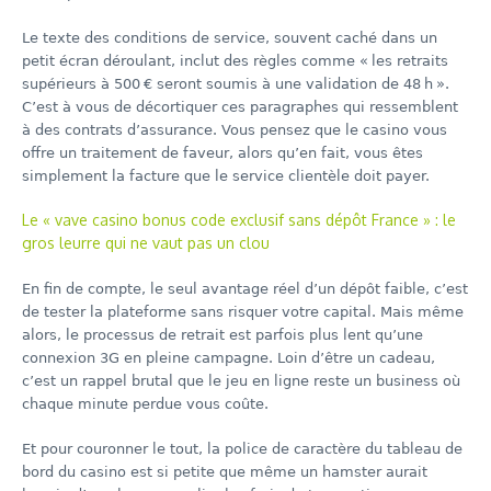
Le texte des conditions de service, souvent caché dans un
petit écran déroulant, inclut des règles comme « les retraits
supérieurs à 500 € seront soumis à une validation de 48 h ».
C’est à vous de décortiquer ces paragraphes qui ressemblent
à des contrats d’assurance. Vous pensez que le casino vous
offre un traitement de faveur, alors qu’en fait, vous êtes
simplement la facture que le service clientèle doit payer.
Le « vave casino bonus code exclusif sans dépôt France » : le
gros leurre qui ne vaut pas un clou
En fin de compte, le seul avantage réel d’un dépôt faible, c’est
de tester la plateforme sans risquer votre capital. Mais même
alors, le processus de retrait est parfois plus lent qu’une
connexion 3G en pleine campagne. Loin d’être un cadeau,
c’est un rappel brutal que le jeu en ligne reste un business où
chaque minute perdue vous coûte.
Et pour couronner le tout, la police de caractère du tableau de
bord du casino est si petite que même un hamster aurait