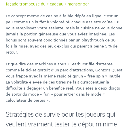
façade trompeuse du « cadeau » mensonger
Le concept même de casino à faible dépôt en ligne, c’est un
peu comme un buffet à volonté où chaque assiette coûte 1 €.
Vous remplissez votre assiette, mais la cuisine ne vous donne
jamais la portion généreuse que vous aviez imaginée. Les
bonus sont souvent conditionnés par un playthrough de 30
fois la mise, avec des jeux exclus qui paient à peine 5 % de
retour.
Et que dire des machines à sous ? Starburst file d’attente
comme le ticket gratuit d’un parc d’attractions, Gonzo’s Quest
vous frappe avec la même rapidité qu’un « free spin » inutile.
La volatilité élevée de ces titres ne fait qu’accentuer la
difficulté à dégager un bénéfice réel. Vous êtes à deux doigts
de sortir du mode « fun » pour entrer dans le mode «
calculateur de pertes ».
Stratégies de survie pour les joueurs qui
veulent vraiment tester le dépôt minime