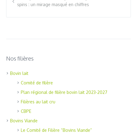
spins : un mirage masqué en chiffres
Nos filières
Bovin lait
Comité de filière
Plan régional de filière bovin lait 2023-2027
Filières au lait cru
CBPE
Bovins Viande
Le Comité de Filière “Bovins Viande”