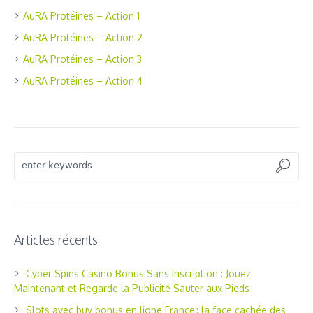
AuRA Protéines – Action 1
AuRA Protéines – Action 2
AuRA Protéines – Action 3
AuRA Protéines – Action 4
Articles récents
Cyber Spins Casino Bonus Sans Inscription : Jouez
Maintenant et Regarde la Publicité Sauter aux Pieds
Slots avec buy bonus en ligne France : la face cachée des