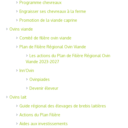
Programme chevreaux
Engraisser ses chevreaux à la ferme
Promotion de la viande caprine
Ovins viande
Comité de filière ovin viande
Plan de Filière Régional Ovin Viande
Les actions du Plan de Filière Régional Ovin
Viande 2023-2027
Inn’Ovin
Ovinpiades
Devenir éleveur
Ovins lait
Guide régional des élevages de brebis laitières
Actions du Plan Filière
Aides aux investissements