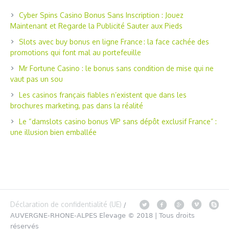
Cyber Spins Casino Bonus Sans Inscription : Jouez
Maintenant et Regarde la Publicité Sauter aux Pieds
Slots avec buy bonus en ligne France : la face cachée des
promotions qui font mal au portefeuille
Mr Fortune Casino : le bonus sans condition de mise qui ne
vaut pas un sou
Les casinos français fiables n’existent que dans les
brochures marketing, pas dans la réalité
Le “damslots casino bonus VIP sans dépôt exclusif France” :
une illusion bien emballée
Déclaration de confidentialité (UE)
/
AUVERGNE-RHONE-ALPES Elevage © 2018 | Tous droits
réservés