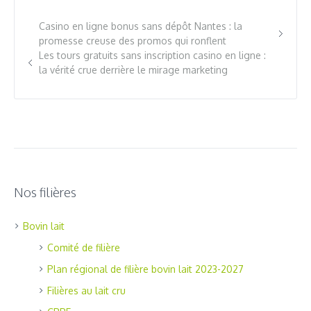
Casino en ligne bonus sans dépôt Nantes : la
promesse creuse des promos qui ronflent
Les tours gratuits sans inscription casino en ligne :
la vérité crue derrière le mirage marketing
Nos filières
Bovin lait
Comité de filière
Plan régional de filière bovin lait 2023-2027
Filières au lait cru