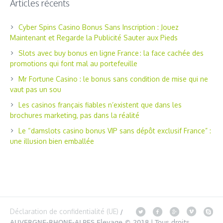
Articles récents
Cyber Spins Casino Bonus Sans Inscription : Jouez
Maintenant et Regarde la Publicité Sauter aux Pieds
Slots avec buy bonus en ligne France : la face cachée des
promotions qui font mal au portefeuille
Mr Fortune Casino : le bonus sans condition de mise qui ne
vaut pas un sou
Les casinos français fiables n’existent que dans les
brochures marketing, pas dans la réalité
Le “damslots casino bonus VIP sans dépôt exclusif France” :
une illusion bien emballée
Déclaration de confidentialité (UE)
/
AUVERGNE-RHONE-ALPES Elevage © 2018 | Tous droits