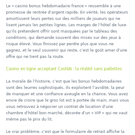
Le « casino bonus hebdomadaire france » ressemble à une
promesse de rentrée d’argent rapide. En vérité, les opérateurs
amortissent leurs pertes sur des milliers de joueurs qui ne
lisent jamais les petites lignes. Les marges de l’hôtel de luxe
qu’ils prétendent offrir sont masquées par le tableau des
conditions, qui demande souvent des mises sur des jeux à
risque élevé. Vous finissez par perdre plus que vous ne
gagnez, et le seul souvenir qui reste, c’est le goût amer d’une
offre qui ne tient pas la route.
Casino en ligne acceptant Cashlib : la réalité sans paillettes
La morale de l’histoire, c’est que les bonus hebdomadaires
sont des leurres sophistiqués. Ils exploitent l’avidité, la peur
de manquer et une confiance aveugle en la chance. Vous avez
envie de croire que le gros lot est à portée de main, mais vous
vous retrouvez à négocier un contrat de location d’une
chambre d’hôtel bon marché, décorée d’un « VIP » qui ne vaut
même pas le prix du lit.
Le vrai problème, c’est que le formulaire de retrait affiche la