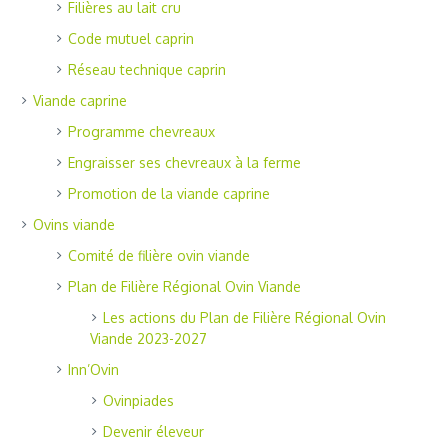
Filières au lait cru
Code mutuel caprin
Réseau technique caprin
Viande caprine
Programme chevreaux
Engraisser ses chevreaux à la ferme
Promotion de la viande caprine
Ovins viande
Comité de filière ovin viande
Plan de Filière Régional Ovin Viande
Les actions du Plan de Filière Régional Ovin
Viande 2023-2027
Inn’Ovin
Ovinpiades
Devenir éleveur