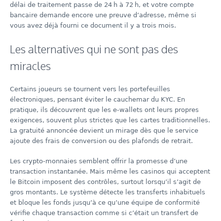
délai de traitement passe de 24 h à 72 h, et votre compte
bancaire demande encore une preuve d’adresse, même si
vous avez déjà fourni ce document il y a trois mois.
Les alternatives qui ne sont pas des
miracles
Certains joueurs se tournent vers les portefeuilles
électroniques, pensant éviter le cauchemar du KYC. En
pratique, ils découvrent que les e‑wallets ont leurs propres
exigences, souvent plus strictes que les cartes traditionnelles.
La gratuité annoncée devient un mirage dès que le service
ajoute des frais de conversion ou des plafonds de retrait.
Les crypto‑monnaies semblent offrir la promesse d’une
transaction instantanée. Mais même les casinos qui acceptent
le Bitcoin imposent des contrôles, surtout lorsqu’il s’agit de
gros montants. Le système détecte les transferts inhabituels
et bloque les fonds jusqu’à ce qu’une équipe de conformité
vérifie chaque transaction comme si c’était un transfert de