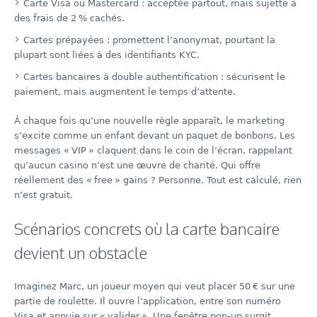
Carte Visa ou Mastercard : acceptée partout, mais sujette à
des frais de 2 % cachés.
Cartes prépayées : promettent l’anonymat, pourtant la
plupart sont liées à des identifiants KYC.
Cartes bancaires à double authentification : sécurisent le
paiement, mais augmentent le temps d’attente.
À chaque fois qu’une nouvelle règle apparaît, le marketing
s’excite comme un enfant devant un paquet de bonbons. Les
messages « VIP » claquent dans le coin de l’écran, rappelant
qu’aucun casino n’est une œuvre de charité. Qui offre
réellement des « free » gains ? Personne. Tout est calculé, rien
n’est gratuit.
Scénarios concrets où la carte bancaire
devient un obstacle
Imaginez Marc, un joueur moyen qui veut placer 50 € sur une
partie de roulette. Il ouvre l’application, entre son numéro
Visa et appuie sur « valider ». Une fenêtre pop‑up surgit,