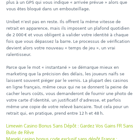
plus à un GPS qui vous indique « arrivée prévue » alors que
vous êtes bloqué dans un embouteillage.
Unibet n’est pas en reste. Ils offrent la même vitesse de
retrait en apparence, mais ils imposent un plafond quotidien
de 2 000 € et vous obligent à valider votre identité à chaque
fois que vous dépassez la barre. Le processus de vérification
devient alors votre nouveau « temps de jeu », un vrai
ralentisseur.
Parce que le mot « instantané » se démarque mieux en
marketing que la précision des délais, les joueurs naïfs se
laissent souvent piéger par le vernis. La plupart des casinos
en ligne français, même ceux qui ne se donnent la peine de
cacher leurs coûts, vous demanderont de fournir une photo de
votre carte d’identité, un justificatif d’adresse, et parfois
même une copie de votre relevé bancaire. Tout cela pour un
retrait qui, en pratique, prend entre 12 h et 48 h.
Limewin Casino Bonus Sans Dépôt : Gardez Vos Gains FR Sans
Bulle de Rêve
Maneki casino bonus code exclusif sans dépôt France :