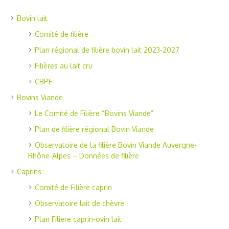
Bovin lait
Comité de filière
Plan régional de filière bovin lait 2023-2027
Filières au lait cru
CBPE
Bovins Viande
Le Comité de Filière “Bovins Viande”
Plan de filière régional Bovin Viande
Observatoire de la filière Bovin Viande Auvergne-
Rhône-Alpes – Données de filière
Caprins
Comité de Filière caprin
Observatoire lait de chèvre
Plan Filiere caprin-ovin lait