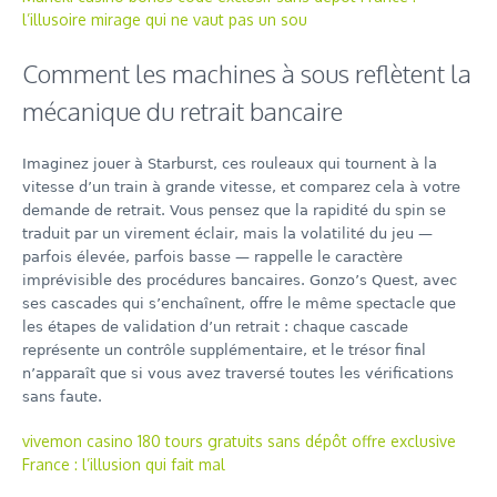
l’illusoire mirage qui ne vaut pas un sou
Comment les machines à sous reflètent la
mécanique du retrait bancaire
Imaginez jouer à Starburst, ces rouleaux qui tournent à la
vitesse d’un train à grande vitesse, et comparez cela à votre
demande de retrait. Vous pensez que la rapidité du spin se
traduit par un virement éclair, mais la volatilité du jeu —
parfois élevée, parfois basse — rappelle le caractère
imprévisible des procédures bancaires. Gonzo’s Quest, avec
ses cascades qui s’enchaînent, offre le même spectacle que
les étapes de validation d’un retrait : chaque cascade
représente un contrôle supplémentaire, et le trésor final
n’apparaît que si vous avez traversé toutes les vérifications
sans faute.
vivemon casino 180 tours gratuits sans dépôt offre exclusive
France : l’illusion qui fait mal