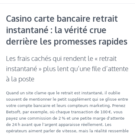
Casino carte bancaire retrait
instantané : la vérité crue
derrière les promesses rapides
Les frais cachés qui rendent le « retrait
instantané » plus lent qu’une file d’attente
à la poste
Quand un site clame que le retrait est instantané, il oublie
souvent de mentionner le petit supplément qui se glisse entre
votre compte bancaire et leurs compteurs marketing. Prenez
Betsoft, par exemple, où chaque transaction de 100 €, vous
payez une commission de 2 % et une petite marge d’attente
de 24 h avant que l’argent apparaisse réellement. Les
opérateurs aiment parler de vitesse, mais la réalité ressemble