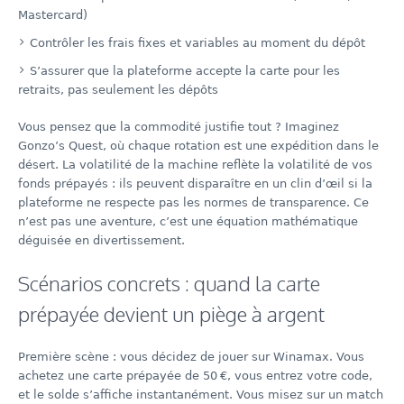
Mastercard)
Contrôler les frais fixes et variables au moment du dépôt
S’assurer que la plateforme accepte la carte pour les
retraits, pas seulement les dépôts
Vous pensez que la commodité justifie tout ? Imaginez
Gonzo’s Quest, où chaque rotation est une expédition dans le
désert. La volatilité de la machine reflète la volatilité de vos
fonds prépayés : ils peuvent disparaître en un clin d’œil si la
plateforme ne respecte pas les normes de transparence. Ce
n’est pas une aventure, c’est une équation mathématique
déguisée en divertissement.
Scénarios concrets : quand la carte
prépayée devient un piège à argent
Première scène : vous décidez de jouer sur Winamax. Vous
achetez une carte prépayée de 50 €, vous entrez votre code,
et le solde s’affiche instantanément. Vous misez sur un match