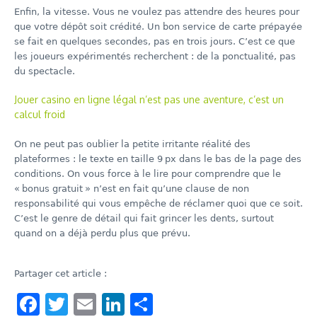
Enfin, la vitesse. Vous ne voulez pas attendre des heures pour
que votre dépôt soit crédité. Un bon service de carte prépayée
se fait en quelques secondes, pas en trois jours. C’est ce que
les joueurs expérimentés recherchent : de la ponctualité, pas
du spectacle.
Jouer casino en ligne légal n’est pas une aventure, c’est un
calcul froid
On ne peut pas oublier la petite irritante réalité des
plateformes : le texte en taille 9 px dans le bas de la page des
conditions. On vous force à le lire pour comprendre que le
« bonus gratuit » n’est en fait qu’une clause de non
responsabilité qui vous empêche de réclamer quoi que ce soit.
C’est le genre de détail qui fait grincer les dents, surtout
quand on a déjà perdu plus que prévu.
Partager cet article :
Facebook
Twitter
Email
LinkedIn
Share