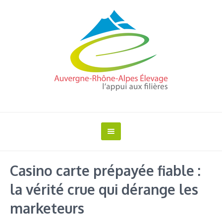
Casino carte prépayée fiable :
la vérité crue qui dérange les
marketeurs