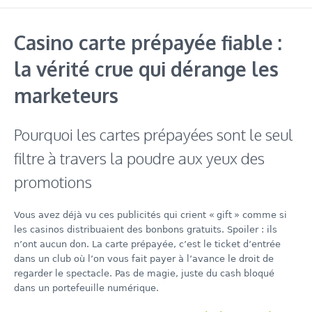
Casino carte prépayée fiable :
la vérité crue qui dérange les
marketeurs
Pourquoi les cartes prépayées sont le seul
filtre à travers la poudre aux yeux des
promotions
Vous avez déjà vu ces publicités qui crient « gift » comme si
les casinos distribuaient des bonbons gratuits. Spoiler : ils
n’ont aucun don. La carte prépayée, c’est le ticket d’entrée
dans un club où l’on vous fait payer à l’avance le droit de
regarder le spectacle. Pas de magie, juste du cash bloqué
dans un portefeuille numérique.