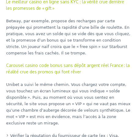
Le meilleur casino en ligne sans KYC : la vérité crue derrière
les promesses de « gift »
Betway, par exemple, propose des recharges par carte
prépayée qui promettent la rapidité d’une bille de roulette. En
pratique, vous avez un solde qui se vide dès que vous cliquez,
et la promesse d’un bonus qui se transforme en condition
stricte. Un joueur naïf croira que le « free spin » sur Starburst
compense les frais cachés. Il se trompe.
Carousel casino code bonus sans dépôt argent réel France : la
réalité crue des promos qui font rêver
Unibet a suivi le même chemin. Vous chargez votre compte,
vous touchez un écran lumineux qui vous indique « solde
disponible ». Puis, au moment où vous vous sentez en
sécurité, le site vous propose un « VIP » qui ne vaut pas mieux
qu’une chambre d’auberge décorée de velours synthétique. Le
mot « VIP » est mis en évidence, mais l’accès à la zone
exclusive reste un mirage.
Vérifier la réputation du fournisseur de carte (ex : Visa,