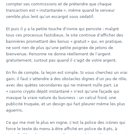
compter ses commissions et de prétendre que chaque
transaction est « instantanée », même quand le serveur
semble plus lent qu’un escargot sous sédatif.
Et puis il y a la petite touche d’ironie qui persiste : malgré
tous ces processus fastidieux, le site continue d’afficher des
bannières promettant des bonus « gratuit » qui, en pratique,
ne sont rien de plus qu’une petite poignée de jetons de
bienvenue. Personne ne donne réellement de l’argent
gratuitement, surtout pas quand il s’agit de votre argent.
En fin de compte, la leçon est simple. Si vous cherchez un vrai
gain, il faut s’attendre à des obstacles dignes d’un jeu de rôle,
avec des quêtes secondaires qui ne mènent nulle part. Le
« casino crypto dépôt instantané » n’est qu’une façade qui
masque la vraie nature du business : un calcul froid, une
publicité truquée, et un design qui fait pleurer même les plus
aguerris.
Ce qui me met le plus en rogne, c’est la police des icônes qui
force le texte du menu à être affiché en police de 8 pts, à