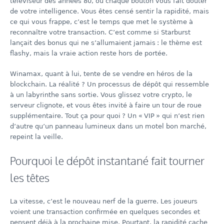
téléviseur des années 80, où chaque bouton vous fait douter
de votre intelligence. Vous êtes censé sentir la rapidité, mais
ce qui vous frappe, c’est le temps que met le système à
reconnaître votre transaction. C’est comme si Starburst
lançait des bonus qui ne s’allumaient jamais : le thème est
flashy, mais la vraie action reste hors de portée.
Winamax, quant à lui, tente de se vendre en héros de la
blockchain. La réalité ? Un processus de dépôt qui ressemble
à un labyrinthe sans sortie. Vous glissez votre crypto, le
serveur clignote, et vous êtes invité à faire un tour de roue
supplémentaire. Tout ça pour quoi ? Un « VIP » qui n’est rien
d’autre qu’un panneau lumineux dans un motel bon marché,
repeint la veille.
Pourquoi le dépôt instantané fait tourner
les têtes
La vitesse, c’est le nouveau nerf de la guerre. Les joueurs
voient une transaction confirmée en quelques secondes et
pensent déjà à la prochaine mise. Pourtant, la rapidité cache