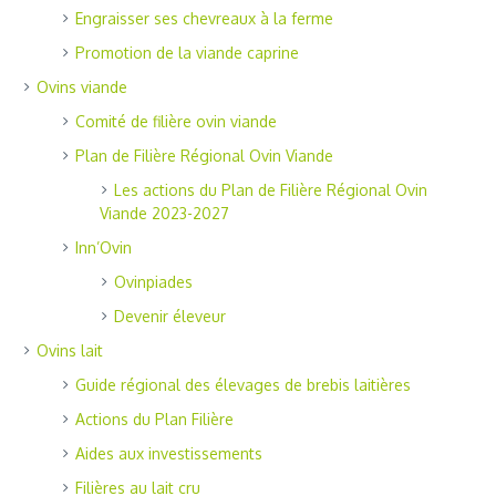
Engraisser ses chevreaux à la ferme
Promotion de la viande caprine
Ovins viande
Comité de filière ovin viande
Plan de Filière Régional Ovin Viande
Les actions du Plan de Filière Régional Ovin
Viande 2023-2027
Inn’Ovin
Ovinpiades
Devenir éleveur
Ovins lait
Guide régional des élevages de brebis laitières
Actions du Plan Filière
Aides aux investissements
Filières au lait cru