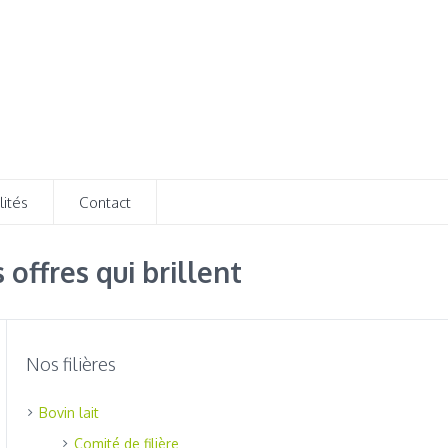
lités
Contact
 offres qui brillent
Nos filières
Bovin lait
Comité de filière