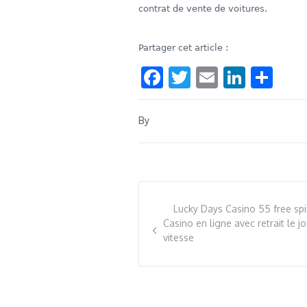
contrat de vente de voitures.
Partager cet article :
Facebook
Twitter
Email
Linke
Sha
By
Lucky Days Casino 55 free spin
Casino en ligne avec retrait le j
vitesse