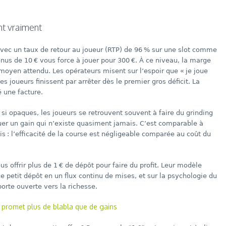
nt vraiment
ec un taux de retour au joueur (RTP) de 96 % sur une slot comme
onus de 10 € vous force à jouer pour 300 €. À ce niveau, la marge
oyen attendu. Les opérateurs misent sur l’espoir que « je joue
es joueurs finissent par arrêter dès le premier gros déficit. La
é une facture.
 si opaques, les joueurs se retrouvent souvent à faire du grinding
er un gain qui n’existe quasiment jamais. C’est comparable à
ais : l’efficacité de la course est négligeable comparée au coût du
s offrir plus de 1 € de dépôt pour faire du profit. Leur modèle
e petit dépôt en un flux continu de mises, et sur la psychologie du
porte ouverte vers la richesse.
 promet plus de blabla que de gains