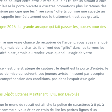
nt de pousser cette offre ? Parce que le “1 €” est un aimant à clics.
, et laisse la porte ouverte à d’autres promotions plus lucratives dès
 même principe que les “free spins” offerts comme une sucette au
s rappelle immédiatement que le traitement n’est pas gratuit.
gne 2026 : la grande arnaque qui fait passer les joueurs pour des
ffre une vraie chance de récupérer de l’argent, vous avez manqué
nt jamais de la charité. Ils offrent des “gifts” dans les termes les
ité n’est jamais au rendez‑vous quand il s’agit de votre
ce » est une stratégie de capture : le dépôt est la porte d’entrée, le
nces de mise qui suivent. Les joueurs avisés finissent par accepter
a compréhension des conditions, pas dans l’espoir d’un gain
s Dépôt Obtenez Maintenant : L’Illusion Dévoilée
que le menu de retrait qui affiche la police de caractères à 8 pt, à
 comme si vous étiez en train de lire les petites lignes d’un