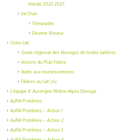
Viande 2023-2027
Inn’Ovin
Ovinpiades
Devenir éleveur
Ovins lait
Guide régional des élevages de brebis laitières
Actions du Plan Filière
Aides aux investissements
Filières au lait cru
L’équipe d’ Auvergne-Rhône-Alpes Elevage
AuRA Protéines
AuRA Protéines – Action 1
AuRA Protéines – Action 2
AuRA Protéines – Action 3
AuRA Protéines – Action 4