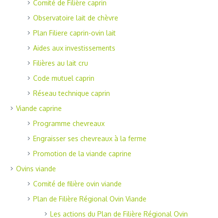
Comité de Filière caprin
Observatoire lait de chèvre
Plan Filiere caprin-ovin lait
Aides aux investissements
Filières au lait cru
Code mutuel caprin
Réseau technique caprin
Viande caprine
Programme chevreaux
Engraisser ses chevreaux à la ferme
Promotion de la viande caprine
Ovins viande
Comité de filière ovin viande
Plan de Filière Régional Ovin Viande
Les actions du Plan de Filière Régional Ovin