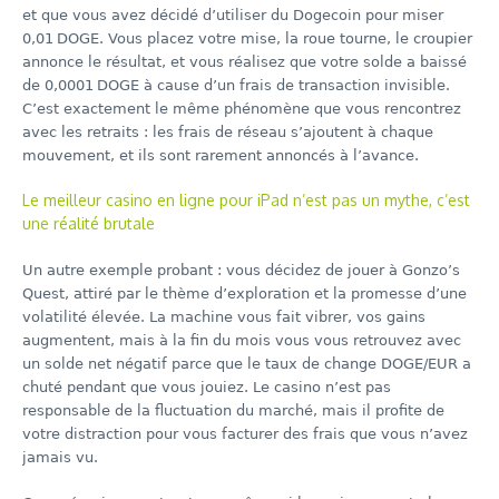
et que vous avez décidé d’utiliser du Dogecoin pour miser
0,01 DOGE. Vous placez votre mise, la roue tourne, le croupier
annonce le résultat, et vous réalisez que votre solde a baissé
de 0,0001 DOGE à cause d’un frais de transaction invisible.
C’est exactement le même phénomène que vous rencontrez
avec les retraits : les frais de réseau s’ajoutent à chaque
mouvement, et ils sont rarement annoncés à l’avance.
Le meilleur casino en ligne pour iPad n’est pas un mythe, c’est
une réalité brutale
Un autre exemple probant : vous décidez de jouer à Gonzo’s
Quest, attiré par le thème d’exploration et la promesse d’une
volatilité élevée. La machine vous fait vibrer, vos gains
augmentent, mais à la fin du mois vous vous retrouvez avec
un solde net négatif parce que le taux de change DOGE/EUR a
chuté pendant que vous jouiez. Le casino n’est pas
responsable de la fluctuation du marché, mais il profite de
votre distraction pour vous facturer des frais que vous n’avez
jamais vu.