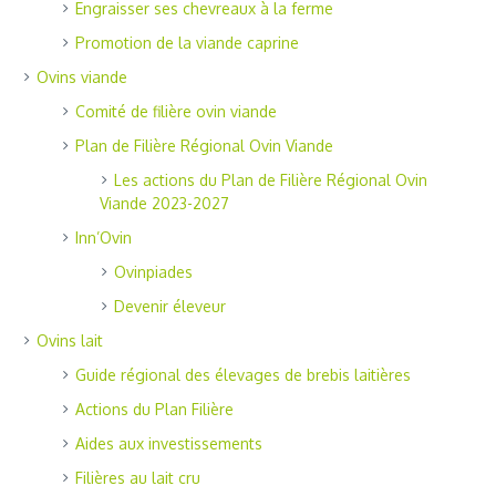
Engraisser ses chevreaux à la ferme
Promotion de la viande caprine
Ovins viande
Comité de filière ovin viande
Plan de Filière Régional Ovin Viande
Les actions du Plan de Filière Régional Ovin
Viande 2023-2027
Inn’Ovin
Ovinpiades
Devenir éleveur
Ovins lait
Guide régional des élevages de brebis laitières
Actions du Plan Filière
Aides aux investissements
Filières au lait cru