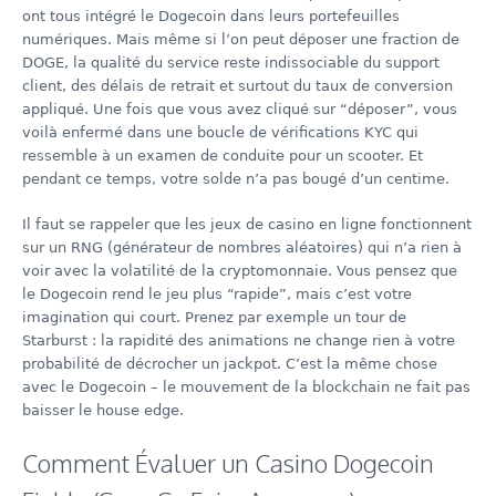
ont tous intégré le Dogecoin dans leurs portefeuilles
numériques. Mais même si l’on peut déposer une fraction de
DOGE, la qualité du service reste indissociable du support
client, des délais de retrait et surtout du taux de conversion
appliqué. Une fois que vous avez cliqué sur “déposer”, vous
voilà enfermé dans une boucle de vérifications KYC qui
ressemble à un examen de conduite pour un scooter. Et
pendant ce temps, votre solde n’a pas bougé d’un centime.
Il faut se rappeler que les jeux de casino en ligne fonctionnent
sur un RNG (générateur de nombres aléatoires) qui n’a rien à
voir avec la volatilité de la cryptomonnaie. Vous pensez que
le Dogecoin rend le jeu plus “rapide”, mais c’est votre
imagination qui court. Prenez par exemple un tour de
Starburst : la rapidité des animations ne change rien à votre
probabilité de décrocher un jackpot. C’est la même chose
avec le Dogecoin – le mouvement de la blockchain ne fait pas
baisser le house edge.
Comment Évaluer un Casino Dogecoin