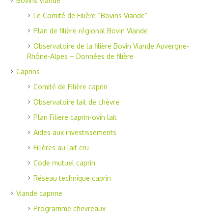
Bovins Viande
Le Comité de Filière “Bovins Viande”
Plan de filière régional Bovin Viande
Observatoire de la filière Bovin Viande Auvergne-
Rhône-Alpes – Données de filière
Caprins
Comité de Filière caprin
Observatoire lait de chèvre
Plan Filiere caprin-ovin lait
Aides aux investissements
Filières au lait cru
Code mutuel caprin
Réseau technique caprin
Viande caprine
Programme chevreaux