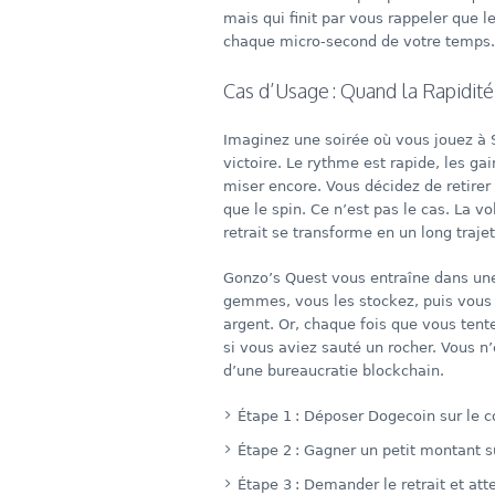
mais qui finit par vous rappeler que le
chaque micro‑second de votre temps.
Cas d’Usage : Quand la Rapidi
Imaginez une soirée où vous jouez à S
victoire. Le rythme est rapide, les ga
miser encore. Vous décidez de retire
que le spin. Ce n’est pas le cas. La vo
retrait se transforme en un long trajet
Gonzo’s Quest vous entraîne dans une
gemmes, vous les stockez, puis vous 
argent. Or, chaque fois que vous ten
si vous aviez sauté un rocher. Vous n’
d’une bureaucratie blockchain.
Étape 1 : Déposer Dogecoin sur le 
Étape 2 : Gagner un petit montant 
Étape 3 : Demander le retrait et att