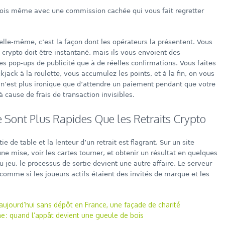
rfois même avec une commission cachée qui vous fait regretter
elle-même, c’est la façon dont les opérateurs la présentent. Vous
n crypto doit être instantané, mais ils vous envoient des
es pop‑ups de publicité que à de réelles confirmations. Vous faites
kjack à la roulette, vous accumulez les points, et à la fin, on vous
en n’est plus ironique que d’attendre un paiement pendant que votre
 cause de frais de transaction invisibles.
e Sont Plus Rapides Que les Retraits Crypto
e de table et la lenteur d’un retrait est flagrant. Sur un site
 mise, voir les cartes tourner, et obtenir un résultat en quelques
 jeu, le processus de sortie devient une autre affaire. Le serveur
 comme si les joueurs actifs étaient des invités de marque et les
’aujourd’hui sans dépôt en France, une façade de charité
ne : quand l’appât devient une gueule de bois