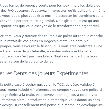
t des temps de réponse courts pour les jeux, mais les délais de
 des FAQ obscures. Vous avez l’impression qu’ils utilisent la même
s vous jouez, plus vous êtes enclin à accepter les conditions sans
de bienvenue perdent toute légitimité. Un « gift » qui n’est qu’une
disparaît dès que vous essayez de le transformer en argent réel.
erStars. Vous y trouvez des tournois de poker où chaque manche
ais le retrait de vos gains en Dogecoin reste une épreuve
grimper, vous savourez le frisson, puis vous êtes confronté à une
otre adresse de portefeuille, à vérifier votre identité, et à
 votre solde n’est pas frauduleux. Tout cela pendant que vous
e en raison de la volatilité du jeu.
cer les Dents des Joueurs Expérimentés
la petite case à cocher qui, selon le T&C, doit être validée à
 sous‑menu intitulé « Préférences de compte », avec une police si
e page écrite à la craie. Vous devez zoomer jusqu’à ce que vos
e, et même alors, la traduction automatique vous donne un sens
. Le design UI est tellement mal pensé que même les développeurs