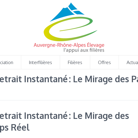
ciation
Interfilières
Filières
Offres
Actua
trait Instantané : Le Mirage des 
trait Instantané : Le Mirage des
ps Réel