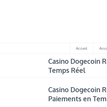
Accueil
Asso
Casino Dogecoin Re
Temps Réel
Casino Dogecoin Re
Paiements en Tem