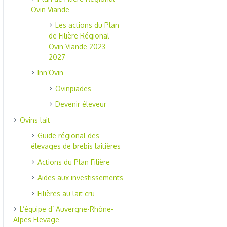
Ovin Viande
Les actions du Plan
de Filière Régional
Ovin Viande 2023-
2027
Inn’Ovin
Ovinpiades
Devenir éleveur
Ovins lait
Guide régional des
élevages de brebis laitières
Actions du Plan Filière
Aides aux investissements
Filières au lait cru
L’équipe d’ Auvergne-Rhône-
Alpes Elevage