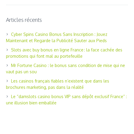
Articles récents
Cyber Spins Casino Bonus Sans Inscription : Jouez
Maintenant et Regarde la Publicité Sauter aux Pieds
Slots avec buy bonus en ligne France : la face cachée des
promotions qui font mal au portefeuille
Mr Fortune Casino : le bonus sans condition de mise qui ne
vaut pas un sou
Les casinos français fiables n’existent que dans les
brochures marketing, pas dans la réalité
Le “damslots casino bonus VIP sans dépôt exclusif France” :
une illusion bien emballée