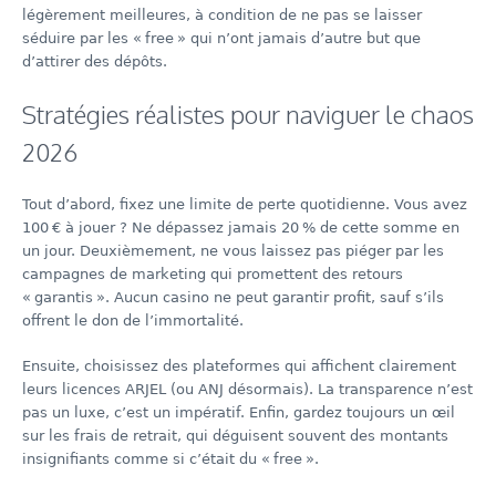
légèrement meilleures, à condition de ne pas se laisser
séduire par les « free » qui n’ont jamais d’autre but que
d’attirer des dépôts.
Stratégies réalistes pour naviguer le chaos
2026
Tout d’abord, fixez une limite de perte quotidienne. Vous avez
100 € à jouer ? Ne dépassez jamais 20 % de cette somme en
un jour. Deuxièmement, ne vous laissez pas piéger par les
campagnes de marketing qui promettent des retours
« garantis ». Aucun casino ne peut garantir profit, sauf s’ils
offrent le don de l’immortalité.
Ensuite, choisissez des plateformes qui affichent clairement
leurs licences ARJEL (ou ANJ désormais). La transparence n’est
pas un luxe, c’est un impératif. Enfin, gardez toujours un œil
sur les frais de retrait, qui déguisent souvent des montants
insignifiants comme si c’était du « free ».