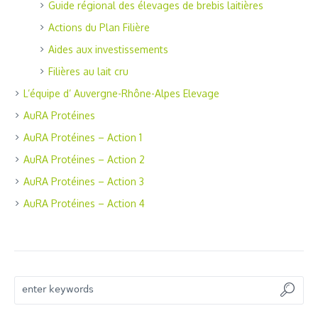
Guide régional des élevages de brebis laitières
Actions du Plan Filière
Aides aux investissements
Filières au lait cru
L’équipe d’ Auvergne-Rhône-Alpes Elevage
AuRA Protéines
AuRA Protéines – Action 1
AuRA Protéines – Action 2
AuRA Protéines – Action 3
AuRA Protéines – Action 4