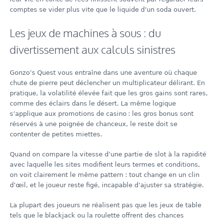
comptes se vider plus vite que le liquide d’un soda ouvert.
Les jeux de machines à sous : du
divertissement aux calculs sinistres
Gonzo’s Quest vous entraîne dans une aventure où chaque
chute de pierre peut déclencher un multiplicateur délirant. En
pratique, la volatilité élevée fait que les gros gains sont rares,
comme des éclairs dans le désert. La même logique
s’applique aux promotions de casino : les gros bonus sont
réservés à une poignée de chanceux, le reste doit se
contenter de petites miettes.
Quand on compare la vitesse d’une partie de slot à la rapidité
avec laquelle les sites modifient leurs termes et conditions,
on voit clairement le même pattern : tout change en un clin
d’œil, et le joueur reste figé, incapable d’ajuster sa stratégie.
La plupart des joueurs ne réalisent pas que les jeux de table
tels que le blackjack ou la roulette offrent des chances