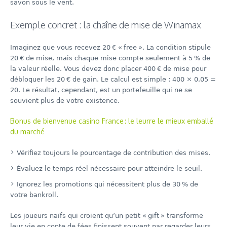
savon sous le vent.
Exemple concret : la chaîne de mise de Winamax
Imaginez que vous recevez 20 € « free ». La condition stipule
20 € de mise, mais chaque mise compte seulement à 5 % de
la valeur réelle. Vous devez donc placer 400 € de mise pour
débloquer les 20 € de gain. Le calcul est simple : 400 × 0,05 =
20. Le résultat, cependant, est un portefeuille qui ne se
souvient plus de votre existence.
Bonus de bienvenue casino France : le leurre le mieux emballé
du marché
Vérifiez toujours le pourcentage de contribution des mises.
Évaluez le temps réel nécessaire pour atteindre le seuil.
Ignorez les promotions qui nécessitent plus de 30 % de
votre bankroll.
Les joueurs naïfs qui croient qu’un petit « gift » transforme
leur vie en conte de fées finissent souvent par regarder leurs