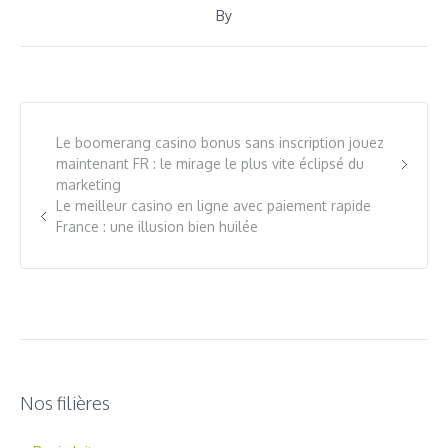
By
Le boomerang casino bonus sans inscription jouez
maintenant FR : le mirage le plus vite éclipsé du
marketing
Le meilleur casino en ligne avec paiement rapide
France : une illusion bien huilée
Nos filières