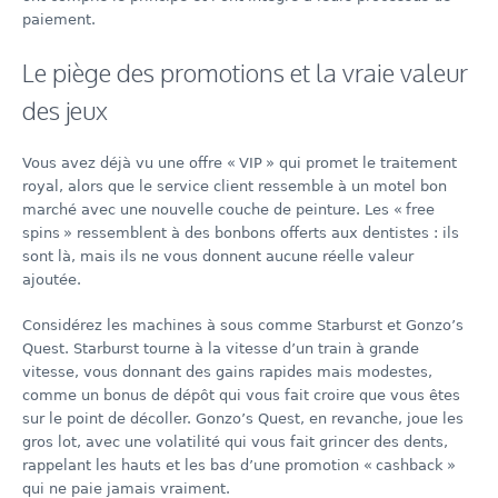
paiement.
Le piège des promotions et la vraie valeur
des jeux
Vous avez déjà vu une offre « VIP » qui promet le traitement
royal, alors que le service client ressemble à un motel bon
marché avec une nouvelle couche de peinture. Les « free
spins » ressemblent à des bonbons offerts aux dentistes : ils
sont là, mais ils ne vous donnent aucune réelle valeur
ajoutée.
Considérez les machines à sous comme Starburst et Gonzo’s
Quest. Starburst tourne à la vitesse d’un train à grande
vitesse, vous donnant des gains rapides mais modestes,
comme un bonus de dépôt qui vous fait croire que vous êtes
sur le point de décoller. Gonzo’s Quest, en revanche, joue les
gros lot, avec une volatilité qui vous fait grincer des dents,
rappelant les hauts et les bas d’une promotion « cashback »
qui ne paie jamais vraiment.