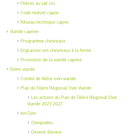
Filières au lait cru
Code mutuel caprin
Réseau technique caprin
Viande caprine
Programme chevreaux
Engraisser ses chevreaux à la ferme
Promotion de la viande caprine
Ovins viande
Comité de filière ovin viande
Plan de Filière Régional Ovin Viande
Les actions du Plan de Filière Régional Ovin
Viande 2023-2027
Inn’Ovin
Ovinpiades
Devenir éleveur