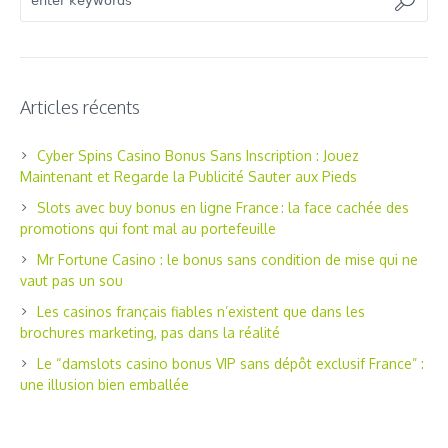
Articles récents
Cyber Spins Casino Bonus Sans Inscription : Jouez
Maintenant et Regarde la Publicité Sauter aux Pieds
Slots avec buy bonus en ligne France : la face cachée des
promotions qui font mal au portefeuille
Mr Fortune Casino : le bonus sans condition de mise qui ne
vaut pas un sou
Les casinos français fiables n’existent que dans les
brochures marketing, pas dans la réalité
Le “damslots casino bonus VIP sans dépôt exclusif France” :
une illusion bien emballée