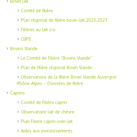
Bovin lait
Comité de filière
Plan régional de filière bovin lait 2023-2027
Filières au lait cru
CBPE
Bovins Viande
Le Comité de Filière “Bovins Viande”
Plan de filière régional Bovin Viande
Observatoire de la filière Bovin Viande Auvergne-
Rhône-Alpes – Données de filière
Caprins
Comité de Filière caprin
Observatoire lait de chèvre
Plan Filiere caprin-ovin lait
Aides aux investissements