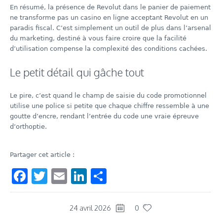
En résumé, la présence de Revolut dans le panier de paiement
ne transforme pas un casino en ligne acceptant Revolut en un
paradis fiscal. C’est simplement un outil de plus dans l’arsenal
du marketing, destiné à vous faire croire que la facilité
d’utilisation compense la complexité des conditions cachées.
Le petit détail qui gâche tout
Le pire, c’est quand le champ de saisie du code promotionnel
utilise une police si petite que chaque chiffre ressemble à une
goutte d’encre, rendant l’entrée du code une vraie épreuve
d’orthoptie.
Partager cet article :
Facebook
Twitter
Email
LinkedIn
Share
24 avril 2026
0