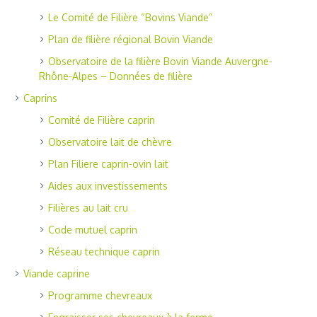
Le Comité de Filière “Bovins Viande”
Plan de filière régional Bovin Viande
Observatoire de la filière Bovin Viande Auvergne-
Rhône-Alpes – Données de filière
Caprins
Comité de Filière caprin
Observatoire lait de chèvre
Plan Filiere caprin-ovin lait
Aides aux investissements
Filières au lait cru
Code mutuel caprin
Réseau technique caprin
Viande caprine
Programme chevreaux