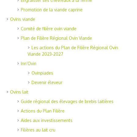
Engraisser ses chevreaux à la ferme
Promotion de la viande caprine
Ovins viande
Comité de filière ovin viande
Plan de Filière Régional Ovin Viande
Les actions du Plan de Filière Régional Ovin
Viande 2023-2027
Inn’Ovin
Ovinpiades
Devenir éleveur
Ovins lait
Guide régional des élevages de brebis laitières
Actions du Plan Filière
Aides aux investissements
Filières au lait cru