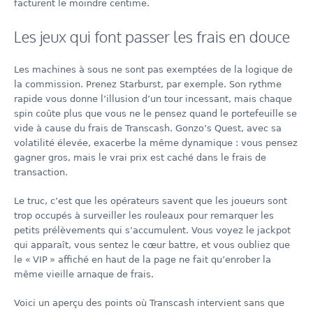
facturent le moindre centime.
Les jeux qui font passer les frais en douce
Les machines à sous ne sont pas exemptées de la logique de
la commission. Prenez Starburst, par exemple. Son rythme
rapide vous donne l’illusion d’un tour incessant, mais chaque
spin coûte plus que vous ne le pensez quand le portefeuille se
vide à cause du frais de Transcash. Gonzo’s Quest, avec sa
volatilité élevée, exacerbe la même dynamique : vous pensez
gagner gros, mais le vrai prix est caché dans le frais de
transaction.
Le truc, c’est que les opérateurs savent que les joueurs sont
trop occupés à surveiller les rouleaux pour remarquer les
petits prélèvements qui s’accumulent. Vous voyez le jackpot
qui apparaît, vous sentez le cœur battre, et vous oubliez que
le « VIP » affiché en haut de la page ne fait qu’enrober la
même vieille arnaque de frais.
Voici un aperçu des points où Transcash intervient sans que