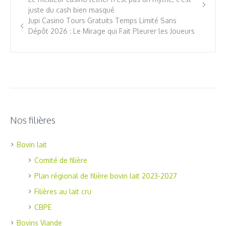
juste du cash bien masqué
Jupi Casino Tours Gratuits Temps Limité Sans
Dépôt 2026 : Le Mirage qui Fait Pleurer les Joueurs
Nos filières
Bovin lait
Comité de filière
Plan régional de filière bovin lait 2023-2027
Filières au lait cru
CBPE
Bovins Viande