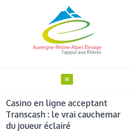
Casino en ligne acceptant
Transcash : le vrai cauchemar
du joueur éclairé