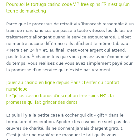
Pourquoi le tortuga casino code VIP free spins FR n’est qu’un
leurre de marketing
Parce que le processus de retrait via Transcash ressemble à un
train de marchandises qui passe à toute vitesse, les délais de
traitement s’allongent quand le service est surchargé. Unibet
ne montre aucune différence : ils affichent le même tableau
« retrait en 24 h » et, au final, c’est votre argent qui attend,
pas le train. À chaque fois que vous pensez avoir économisé
du temps, vous réalisez que vous avez simplement payé pour
la promesse d’un service qui n’existe pas vraiment.
Jouer au casino en ligne depuis Paris : l’enfer du confort
numérique
Le “julius casino bonus d’inscription free spins FR” : la
promesse qui fait grincer des dents
Et puis il y a la petite case à cocher qui dit « gift » dans le
formulaire d’inscription. Spoiler : les casinos ne sont pas des
œuvres de charité, ils ne donnent jamais d’argent gratuit.
C’est juste une manière de masquer le fait qu’ils vous