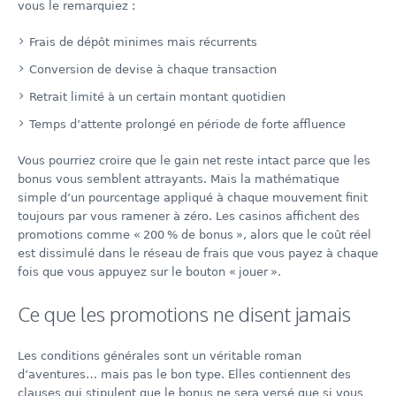
vous le remarquiez :
Frais de dépôt minimes mais récurrents
Conversion de devise à chaque transaction
Retrait limité à un certain montant quotidien
Temps d’attente prolongé en période de forte affluence
Vous pourriez croire que le gain net reste intact parce que les
bonus vous semblent attrayants. Mais la mathématique
simple d’un pourcentage appliqué à chaque mouvement finit
toujours par vous ramener à zéro. Les casinos affichent des
promotions comme « 200 % de bonus », alors que le coût réel
est dissimulé dans le réseau de frais que vous payez à chaque
fois que vous appuyez sur le bouton « jouer ».
Ce que les promotions ne disent jamais
Les conditions générales sont un véritable roman
d’aventures… mais pas le bon type. Elles contiennent des
clauses qui stipulent que le bonus ne sera versé que si vous