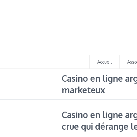
Accueil
Asso
Casino en ligne arg
marketeux
Casino en ligne arg
crue qui dérange 