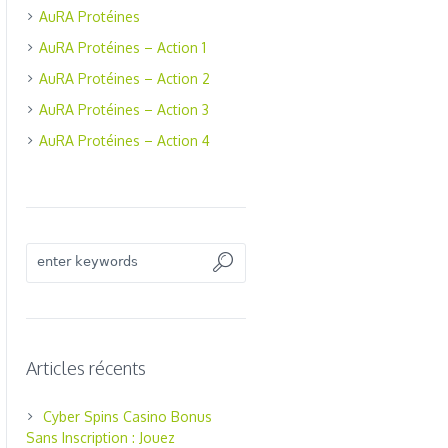
AuRA Protéines
AuRA Protéines – Action 1
AuRA Protéines – Action 2
AuRA Protéines – Action 3
AuRA Protéines – Action 4
Articles récents
Cyber Spins Casino Bonus
Sans Inscription : Jouez