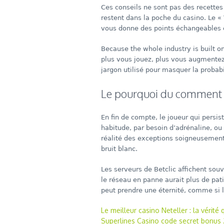
Ces conseils ne sont pas des recettes
restent dans la poche du casino. Le «
vous donne des points échangeables co
Because the whole industry is built o
plus vous jouez, plus vous augmente
jargon utilisé pour masquer la probabi
Le pourquoi du comment 
En fin de compte, le joueur qui persist
habitude, par besoin d’adrénaline, ou
réalité des exceptions soigneusement 
bruit blanc.
Les serveurs de Betclic affichent s
le réseau en panne aurait plus de pat
peut prendre une éternité, comme si le
Le meilleur casino Neteller : la vérit
Superlines Casino code secret bonus 2