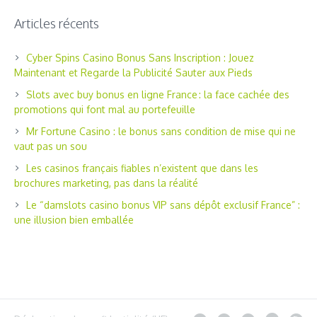
Articles récents
Cyber Spins Casino Bonus Sans Inscription : Jouez
Maintenant et Regarde la Publicité Sauter aux Pieds
Slots avec buy bonus en ligne France : la face cachée des
promotions qui font mal au portefeuille
Mr Fortune Casino : le bonus sans condition de mise qui ne
vaut pas un sou
Les casinos français fiables n’existent que dans les
brochures marketing, pas dans la réalité
Le “damslots casino bonus VIP sans dépôt exclusif France” :
une illusion bien emballée