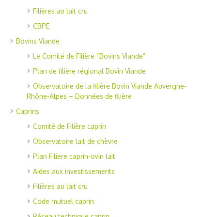
Filières au lait cru
CBPE
Bovins Viande
Le Comité de Filière “Bovins Viande”
Plan de filière régional Bovin Viande
Observatoire de la filière Bovin Viande Auvergne-
Rhône-Alpes – Données de filière
Caprins
Comité de Filière caprin
Observatoire lait de chèvre
Plan Filiere caprin-ovin lait
Aides aux investissements
Filières au lait cru
Code mutuel caprin
Réseau technique caprin