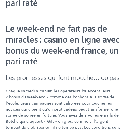
pari raté
Le week‑end ne fait pas de
miracles : casino en ligne avec
bonus du week‑end france, un
pari raté
Les promesses qui font mouche… ou pas
Chaque samedi à minuit, les opérateurs balancent leurs
« bonus du week‑end » comme des bonbons à la sortie de
l’école. Leurs campagnes sont calibrées pour toucher les
novices qui croient qu’un petit cadeau peut transformer une
soirée de soirée en fortune. Vous avez déjà vu les emails de
Betclic qui claquent « Gift » en gros, comme si l’argent
tombait du ciel. Spoiler : il ne tombe pas. Les conditions sont