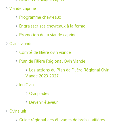
Viande caprine
Programme chevreaux
Engraisser ses chevreaux à la ferme
Promotion de la viande caprine
Ovins viande
Comité de filière ovin viande
Plan de Filière Régional Ovin Viande
Les actions du Plan de Filière Régional Ovin
Viande 2023-2027
Inn’Ovin
Ovinpiades
Devenir éleveur
Ovins lait
Guide régional des élevages de brebis laitières