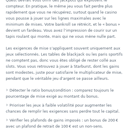
Quest devrait vous offrir des jackpots qui explosent le
compteur. En pratique, le même jeu vous fait perdre plus
rapidement que vous ne récupérez, surtout quand le casino
vous pousse à jouer sur les lignes maximales avec le
minimum de mises. Votre bankroll se rétrécit, et le « bonus »
devient un fardeau. Vous avez l’impression de courir sur un
tapis roulant qui monte, mais qui ne vous mène nulle part.
Les exigences de mise s’appliquent souvent uniquement aux
jeux sélectionnés. Les tables de blackjack ou les paris sportifs
ne comptent pas, donc vous êtes obligé de rester collé aux
slots. Vous vous retrouvez à jouer à Starburst, dont les gains
sont modestes, juste pour satisfaire le multiplicateur de mise,
pendant que le véritable jeu d’argent se passe ailleurs.
Détecter le ratio bonus/condition : comparez toujours le
pourcentage de mise exigé au montant du bonus.
Prioriser les jeux à faible volatilité pour augmenter les
chances de remplir les exigences sans perdre tout le capital.
Vérifier les plafonds de gains imposés : un bonus de 200 €
avec un plafond de retrait de 100 € est un non-sens.