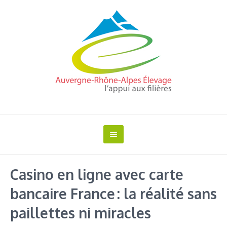
Casino en ligne avec carte
bancaire France : la réalité sans
paillettes ni miracles