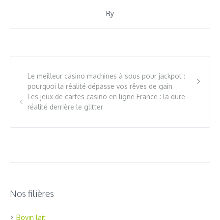
By
Le meilleur casino machines à sous pour jackpot :
pourquoi la réalité dépasse vos rêves de gain
Les jeux de cartes casino en ligne France : la dure
réalité derrière le glitter
Nos filières
Bovin lait