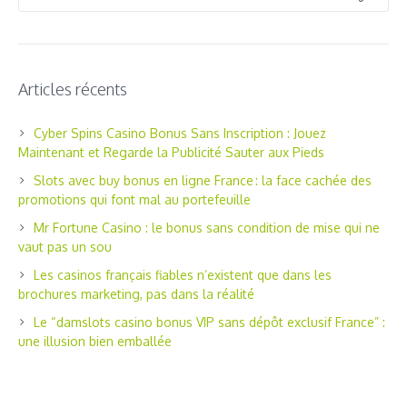
Articles récents
Cyber Spins Casino Bonus Sans Inscription : Jouez
Maintenant et Regarde la Publicité Sauter aux Pieds
Slots avec buy bonus en ligne France : la face cachée des
promotions qui font mal au portefeuille
Mr Fortune Casino : le bonus sans condition de mise qui ne
vaut pas un sou
Les casinos français fiables n’existent que dans les
brochures marketing, pas dans la réalité
Le “damslots casino bonus VIP sans dépôt exclusif France” :
une illusion bien emballée