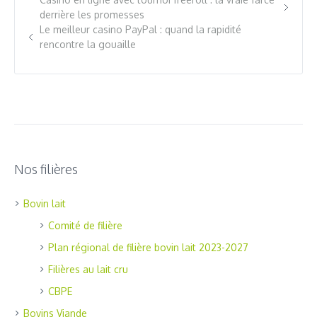
derrière les promesses
Le meilleur casino PayPal : quand la rapidité
rencontre la gouaille
Nos filières
Bovin lait
Comité de filière
Plan régional de filière bovin lait 2023-2027
Filières au lait cru
CBPE
Bovins Viande