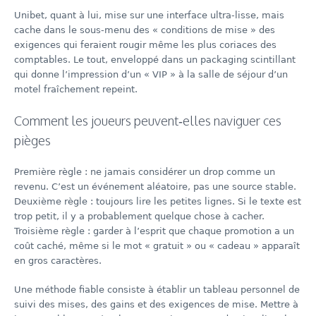
Unibet, quant à lui, mise sur une interface ultra‑lisse, mais
cache dans le sous‑menu des « conditions de mise » des
exigences qui feraient rougir même les plus coriaces des
comptables. Le tout, enveloppé dans un packaging scintillant
qui donne l’impression d’un « VIP » à la salle de séjour d’un
motel fraîchement repeint.
Comment les joueurs peuvent‑elles naviguer ces
pièges
Première règle : ne jamais considérer un drop comme un
revenu. C’est un événement aléatoire, pas une source stable.
Deuxième règle : toujours lire les petites lignes. Si le texte est
trop petit, il y a probablement quelque chose à cacher.
Troisième règle : garder à l’esprit que chaque promotion a un
coût caché, même si le mot « gratuit » ou « cadeau » apparaît
en gros caractères.
Une méthode fiable consiste à établir un tableau personnel de
suivi des mises, des gains et des exigences de mise. Mettre à