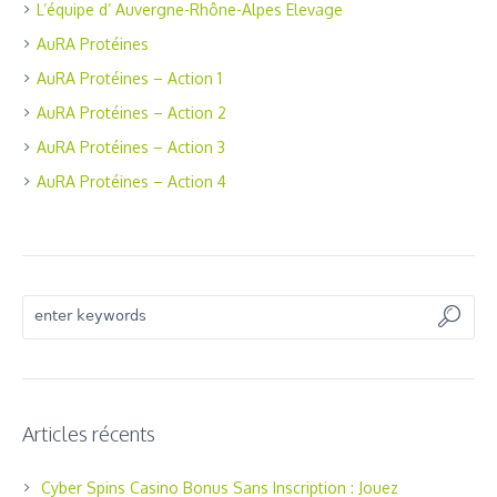
L’équipe d’ Auvergne-Rhône-Alpes Elevage
AuRA Protéines
AuRA Protéines – Action 1
AuRA Protéines – Action 2
AuRA Protéines – Action 3
AuRA Protéines – Action 4
Articles récents
Cyber Spins Casino Bonus Sans Inscription : Jouez