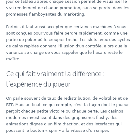
jour ce tableau après chaque session permet de visualiser le
vrai rendement de chaque promotion, sans se perdre dans les
promesses flamboyantes du marketing.
Parfois, il faut aussi accepter que certaines machines à sous
sont conçues pour vous faire perdre rapidement, comme une
partie de poker où le croupier triche. Les slots avec des cycles
de gains rapides donnent l’illusion d’un contrôle, alors que la
variance se charge de vous rappeler que le hasard reste le
maître.
Ce qui fait vraiment la différence :
l’expérience du joueur
On parle souvent de taux de redistribution, de volatilité et de
RTP. Mais au final, ce qui compte, c’est la façon dont le joueur
perçoit chaque petite victoire ou chaque perte. Les casinos
modernes investissent dans des graphismes flashy, des
animations dignes d’un film d’action, et des interfaces qui
poussent le bouton « spin » à la vitesse d’un sniper.