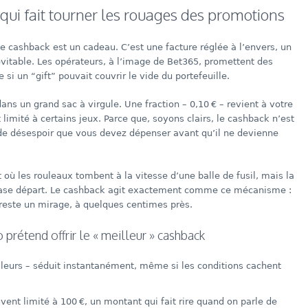
qui fait tourner les rouages des promotions
e cashback est un cadeau. C’est une facture réglée à l’envers, un
évitable. Les opérateurs, à l’image de Bet365, promettent des
i un “gift” pouvait couvrir le vide du portefeuille.
ns un grand sac à virgule. Une fraction – 0,10 € – revient à votre
limité à certains jeux. Parce que, soyons clairs, le cashback n’est
 de désespoir que vous devez dépenser avant qu’il ne devienne
où les rouleaux tombent à la vitesse d’une balle de fusil, mais la
a case départ. Le cashback agit exactement comme ce mécanisme :
l reste un mirage, à quelques centimes près.
o prétend offrir le « meilleur » cashback
illeurs – séduit instantanément, même si les conditions cachent
nt limité à 100 €, un montant qui fait rire quand on parle de