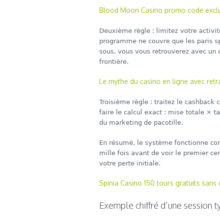
Blood Moon Casino promo code exclusi
Deuxième règle : limitez votre activi
programme ne couvre que les paris spo
sous, vous vous retrouverez avec un c
frontière.
Le mythe du casino en ligne avec retra
Troisième règle : traitez le cashba
faire le calcul exact : mise totale ×
du marketing de pacotille.
En résumé, le système fonctionne com
mille fois avant de voir le premier ce
votre perte initiale.
Spinia Casino 150 tours gratuits sans d
Exemple chiffré d’une session t