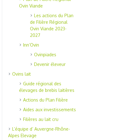
Ovin Viande
Les actions du Plan
de Filière Régional
Ovin Viande 2023-
2027
Inn’Ovin
Ovinpiades
Devenir éleveur
Ovins lait
Guide régional des
élevages de brebis laitières
Actions du Plan Filière
Aides aux investissements
Filières au lait cru
L’équipe d’ Auvergne-Rhône-
Alpes Elevage