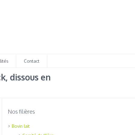
lités
Contact
k, dissous en
Nos filières
Bovin lait