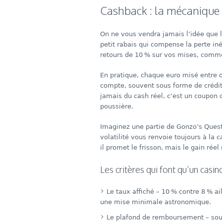
Cashback : la mécanique 
On ne vous vendra jamais l’idée que l
petit rabais qui compense la perte in
retours de 10 % sur vos mises, comme s
En pratique, chaque euro misé entre da
compte, souvent sous forme de crédit 
jamais du cash réel, c’est un coupon
poussière.
Imaginez une partie de Gonzo’s Quest 
volatilité vous renvoie toujours à l
il promet le frisson, mais le gain rée
Les critères qui font qu’un casin
Le taux affiché – 10 % contre 8 % a
une mise minimale astronomique.
Le plafond de remboursement – souve