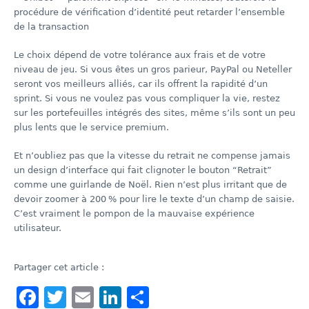
procédure de vérification d’identité peut retarder l’ensemble
de la transaction
Le choix dépend de votre tolérance aux frais et de votre
niveau de jeu. Si vous êtes un gros parieur, PayPal ou Neteller
seront vos meilleurs alliés, car ils offrent la rapidité d’un
sprint. Si vous ne voulez pas vous compliquer la vie, restez
sur les portefeuilles intégrés des sites, même s’ils sont un peu
plus lents que le service premium.
Et n’oubliez pas que la vitesse du retrait ne compense jamais
un design d’interface qui fait clignoter le bouton “Retrait”
comme une guirlande de Noël. Rien n’est plus irritant que de
devoir zoomer à 200 % pour lire le texte d’un champ de saisie.
C’est vraiment le pompon de la mauvaise expérience
utilisateur.
Partager cet article :
Facebook
Twitter
Email
LinkedIn
Share