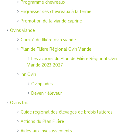
Programme chevreaux
Engraisser ses chevreaux à la ferme
Promotion de la viande caprine
Ovins viande
Comité de filière ovin viande
Plan de Filière Régional Ovin Viande
Les actions du Plan de Filière Régional Ovin
Viande 2023-2027
Inn’Ovin
Ovinpiades
Devenir éleveur
Ovins lait
Guide régional des élevages de brebis laitières
Actions du Plan Filière
Aides aux investissements