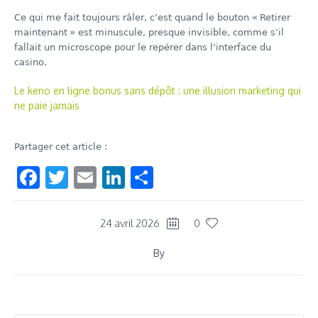
Ce qui me fait toujours râler, c’est quand le bouton « Retirer
maintenant » est minuscule, presque invisible, comme s’il
fallait un microscope pour le repérer dans l’interface du
casino.
Le keno en ligne bonus sans dépôt : une illusion marketing qui
ne paie jamais
Partager cet article :
Facebook
Twitter
Email
LinkedIn
Share
24 avril 2026
0
By