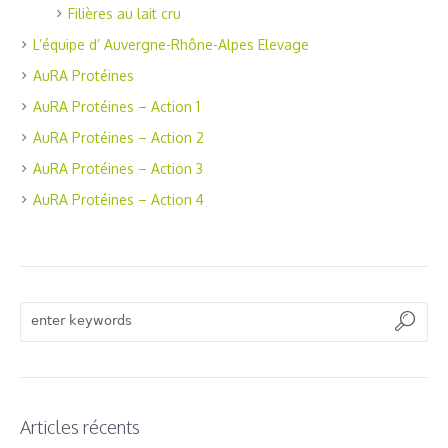
Filières au lait cru
L’équipe d’ Auvergne-Rhône-Alpes Elevage
AuRA Protéines
AuRA Protéines – Action 1
AuRA Protéines – Action 2
AuRA Protéines – Action 3
AuRA Protéines – Action 4
Articles récents