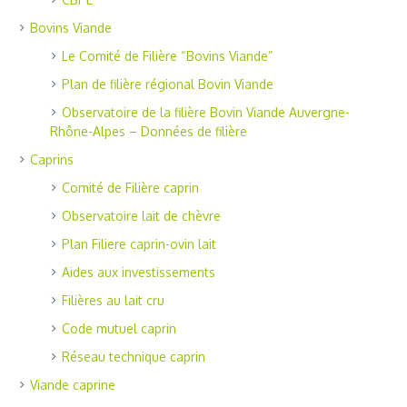
Bovins Viande
Le Comité de Filière “Bovins Viande”
Plan de filière régional Bovin Viande
Observatoire de la filière Bovin Viande Auvergne-
Rhône-Alpes – Données de filière
Caprins
Comité de Filière caprin
Observatoire lait de chèvre
Plan Filiere caprin-ovin lait
Aides aux investissements
Filières au lait cru
Code mutuel caprin
Réseau technique caprin
Viande caprine