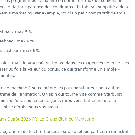
er les programmes de fidélité en notant les taux de conversion
ons et la transparence des conditions. Un tableau simplifié aide à
 vernis marketing. Par exemple, voici un petit comparatif de trois
 cashback max 5 %
 cashback max 8 %
ri, cashback max 6 %
nales, mais le vrai coût se trouve dans les exigences de mise. Les
ser 30 fois la valeur du bonus, ce qui transforme un simple «
nutiles.
eux de machine à sous, même les plus populaires, sont calibrés
ythme de l’animation. Un spin qui tourne vite comme Starburst
ndis qu’une séquence de gains rares vous fait croire que la
e sol se dérobe sous vos pieds.
ns Dépôt 2026 FR : Le Grand Bluff du Marketing
 programme de fidélité france se situe quelque part entre un ticket