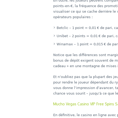
En outre, les joueurs peuvent compar
points‑en‑€, la fréquence des promoti
visualiser ce qui se cache derrière le
opérateurs populaires :
Betclic – 1 point = 0,01 € de pari,
Unibet – 2 points = 0,01 € de pari,
Winamax – 1 point = 0,015 € de pa
Notice que les différences sont margi
bonus de dépôt exigent souvent de mi
cadeau » en une montagne de mises i
Et n’oubliez pas que la plupart des j
pour rendre le joueur dépendant du r
vous donne l’impression d’avancer, ta
chance vous sourit – jusqu’à ce que l
Mucho Vegas Casino VIP Free Spins Sa
En définitive, le casino en ligne avec