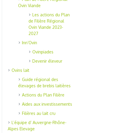
Ovin Viande
Les actions du Plan
de Filière Régional
Ovin Viande 2023-
2027
Inn’Ovin
Ovinpiades
Devenir éleveur
Ovins lait
Guide régional des
élevages de brebis laitières
Actions du Plan Filière
Aides aux investissements
Filières au lait cru
L’équipe d’ Auvergne-Rhône-
Alpes Elevage