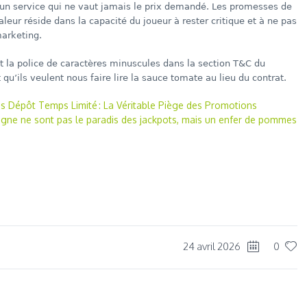
un service qui ne vaut jamais le prix demandé. Les promesses de
valeur réside dans la capacité du joueur à rester critique et à ne pas
marketing.
t la police de caractères minuscules dans la section T&C du
t qu’ils veulent nous faire lire la sauce tomate au lieu du contrat.
s Dépôt Temps Limité : La Véritable Piège des Promotions
ligne ne sont pas le paradis des jackpots, mais un enfer de pommes
dIn
re
24 avril 2026
0