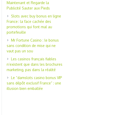
Maintenant et Regarde la
Publicité Sauter aux Pieds
Slots avec buy bonus en ligne
France : la face cachée des
promotions qui font mal au
portefeuille
Mr Fortune Casino : le bonus
sans condition de mise qui ne
vaut pas un sou
Les casinos français fiables
n’existent que dans les brochures
marketing, pas dans la réalité
Le “damslots casino bonus VIP
sans dépôt exclusif France” : une
illusion bien emballée