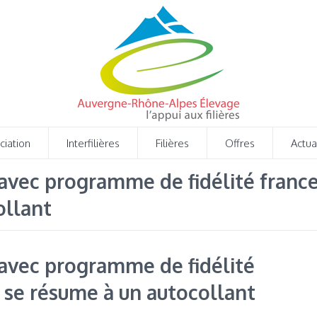
ciation
Interfilières
Filières
Offres
Actua
 avec programme de fidélité france 
ollant
 avec programme de fidélité
” se résume à un autocollant