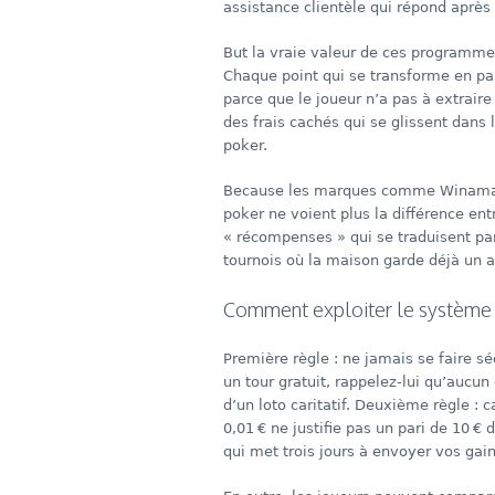
assistance clientèle qui répond après 
But la vraie valeur de ces programmes
Chaque point qui se transforme en pa
parce que le joueur n’a pas à extrair
des frais cachés qui se glissent dan
poker.
Because les marques comme Winamax o
poker ne voient plus la différence en
« récompenses » qui se traduisent pa
tournois où la maison garde déjà un 
Comment exploiter le système s
Première règle : ne jamais se faire sé
un tour gratuit, rappelez-lui qu’aucun
d’un loto caritatif. Deuxième règle : 
0,01 € ne justifie pas un pari de 10 € 
qui met trois jours à envoyer vos gain