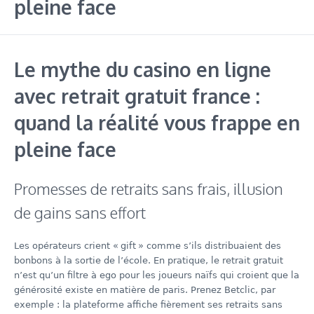
pleine face
Le mythe du casino en ligne
avec retrait gratuit france :
quand la réalité vous frappe en
pleine face
Promesses de retraits sans frais, illusion
de gains sans effort
Les opérateurs crient « gift » comme s’ils distribuaient des
bonbons à la sortie de l’école. En pratique, le retrait gratuit
n’est qu’un filtre à ego pour les joueurs naïfs qui croient que la
générosité existe en matière de paris. Prenez Betclic, par
exemple : la plateforme affiche fièrement ses retraits sans