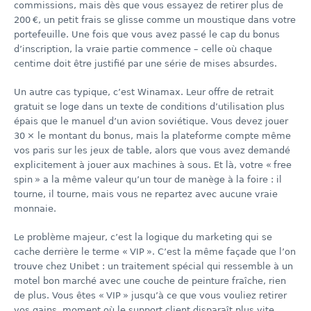
commissions, mais dès que vous essayez de retirer plus de
200 €, un petit frais se glisse comme un moustique dans votre
portefeuille. Une fois que vous avez passé le cap du bonus
d’inscription, la vraie partie commence – celle où chaque
centime doit être justifié par une série de mises absurdes.
Un autre cas typique, c’est Winamax. Leur offre de retrait
gratuit se loge dans un texte de conditions d’utilisation plus
épais que le manuel d’un avion soviétique. Vous devez jouer
30 × le montant du bonus, mais la plateforme compte même
vos paris sur les jeux de table, alors que vous avez demandé
explicitement à jouer aux machines à sous. Et là, votre « free
spin » a la même valeur qu’un tour de manège à la foire : il
tourne, il tourne, mais vous ne repartez avec aucune vraie
monnaie.
Le problème majeur, c’est la logique du marketing qui se
cache derrière le terme « VIP ». C’est la même façade que l’on
trouve chez Unibet : un traitement spécial qui ressemble à un
motel bon marché avec une couche de peinture fraîche, rien
de plus. Vous êtes « VIP » jusqu’à ce que vous vouliez retirer
vos gains, moment où le support client disparaît plus vite