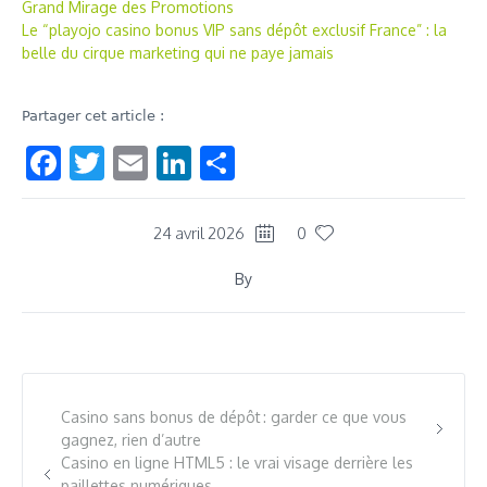
Grand Mirage des Promotions
Le “playojo casino bonus VIP sans dépôt exclusif France” : la
belle du cirque marketing qui ne paye jamais
Partager cet article :
Facebook
Twitter
Email
LinkedIn
Share
24 avril 2026
0
By
Casino sans bonus de dépôt : garder ce que vous
gagnez, rien d’autre
Casino en ligne HTML5 : le vrai visage derrière les
paillettes numériques