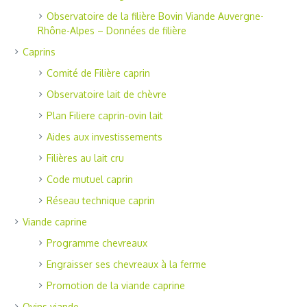
Observatoire de la filière Bovin Viande Auvergne-
Rhône-Alpes – Données de filière
Caprins
Comité de Filière caprin
Observatoire lait de chèvre
Plan Filiere caprin-ovin lait
Aides aux investissements
Filières au lait cru
Code mutuel caprin
Réseau technique caprin
Viande caprine
Programme chevreaux
Engraisser ses chevreaux à la ferme
Promotion de la viande caprine
Ovins viande